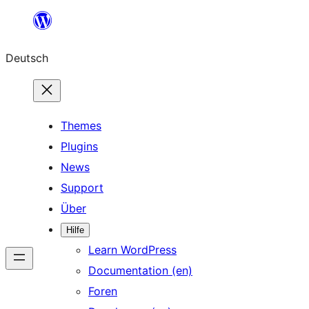
Deutsch
Themes
Plugins
News
Support
Über
Hilfe
Learn WordPress
Documentation (en)
Foren