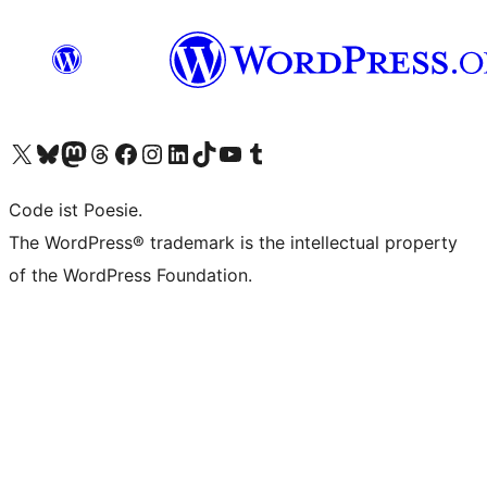
Unser X-Konto (früher Twitter) besuchen
Unser Bluesky-Konto besuchen
Unser Mastodon-Konto besuchen
Unser Threads-Konto besuchen
Unsere Facebook-Seite besuchen
Unser Instagram-Konto besuchen
Unser LinkedIn-Konto besuchen
Unser TikTok-Konto besuchen
Unseren YouTube-Kanal besuchen
Unser Tumblr-Konto besuchen
Code ist Poesie.
The WordPress® trademark is the intellectual property
of the WordPress Foundation.