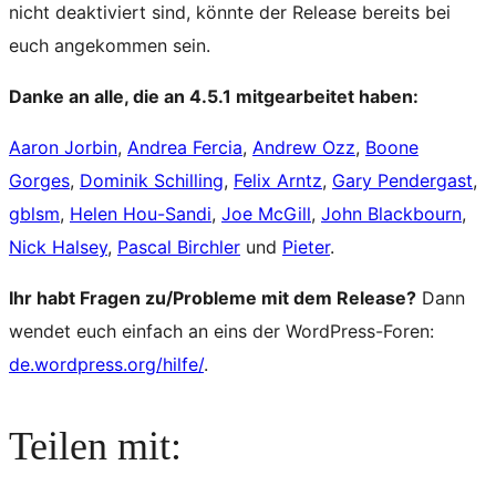
nicht deaktiviert sind, könnte der Release bereits bei
euch angekommen sein.
Danke an alle, die an 4.5.1 mitgearbeitet haben:
Aaron Jorbin
,
Andrea Fercia
,
Andrew Ozz
,
Boone
Gorges
,
Dominik Schilling
,
Felix Arntz
,
Gary Pendergast
,
gblsm
,
Helen Hou-Sandi
,
Joe McGill
,
John Blackbourn
,
Nick Halsey
,
Pascal Birchler
und
Pieter
.
Ihr habt Fragen zu/Probleme mit dem Release?
Dann
wendet euch einfach an eins der WordPress-Foren:
de.wordpress.org/hilfe/
.
Teilen mit: