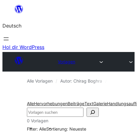
Zum
Inhalt
Deutsch
springen
Hol dir WordPress
Vorlagen
Alle Vorlagen
Autor: Chirag Boghra
Footer
Alle
Hervorhebungen
Beiträge
Text
Galerie
Handlungsauff
Suchen
0 Vorlagen
Filter: Alle
Sortierung: Neueste