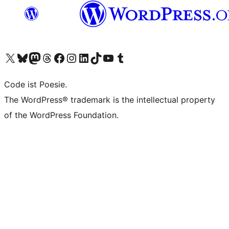
Unser X-Konto (früher Twitter) besuchen
Unser Bluesky-Konto besuchen
Unser Mastodon-Konto besuchen
Unser Threads-Konto besuchen
Unsere Facebook-Seite besuchen
Unser Instagram-Konto besuchen
Unser LinkedIn-Konto besuchen
Unser TikTok-Konto besuchen
Unseren YouTube-Kanal besuchen
Unser Tumblr-Konto besuchen
Code ist Poesie.
The WordPress® trademark is the intellectual property
of the WordPress Foundation.