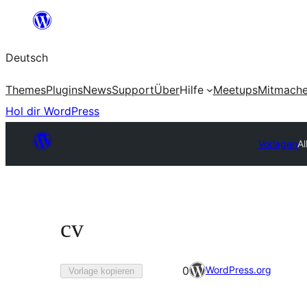
Zum
Inhalt
Deutsch
springen
Themes
Plugins
News
Support
Über
Hilfe
Meetups
Mitmach
Hol dir WordPress
Vorlagen
Al
cv
0-
WordPress.org
0
Vorlage kopieren
mal