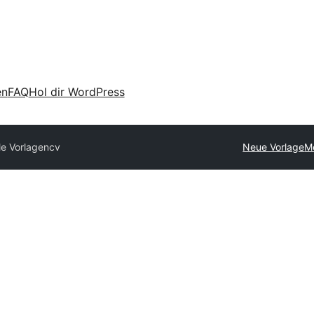
en
FAQ
Hol dir WordPress
le Vorlagen
cv
Neue Vorlage
M