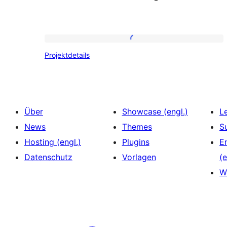
Projektdetails
Projektdetails
Über
Showcase (engl.)
L
News
Themes
S
Hosting (engl.)
Plugins
E
Datenschutz
Vorlagen
(e
W