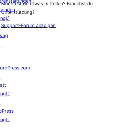
eranstaltungen
Möchtest du etwas mitteilen? Brauchst du
penden
Unterstützung?
ngl.)
Support-Forum anzeigen
↗
wag
↗
ordPress.com
↗
att
ngl.)
↗
bPress
ngl.)
↗