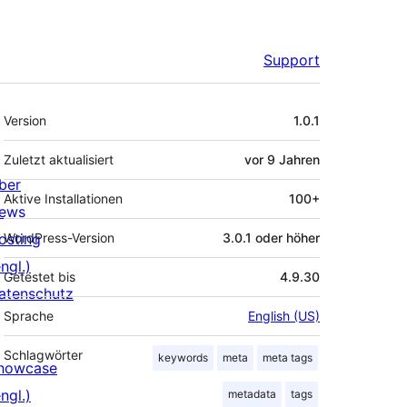
Support
Meta
Version
1.0.1
Zuletzt aktualisiert
vor
9 Jahren
ber
Aktive Installationen
100+
ews
osting
WordPress-Version
3.0.1 oder höher
ngl.)
Getestet bis
4.9.30
atenschutz
Sprache
English (US)
Schlagwörter
keywords
meta
meta tags
howcase
ngl.)
metadata
tags