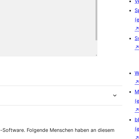
V
S
(e
S
W
M
(e
b
(e
e-Software. Folgende Menschen haben an diesem