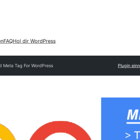
en
FAQ
Hol dir WordPress
d Meta Tag For WordPress
Plugin ein