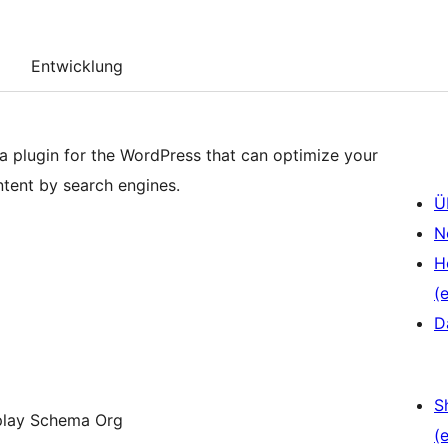
Entwicklung
 plugin for the WordPress that can optimize your
ntent by search engines.
Ü
N
H
(e
D
S
st) + Display Schema Org
(e