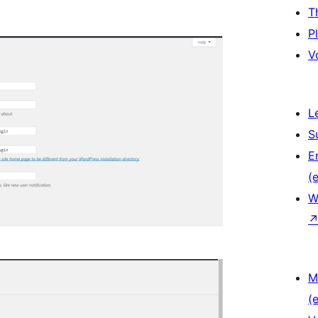
T
P
V
L
S
E
(e
W
M
(e