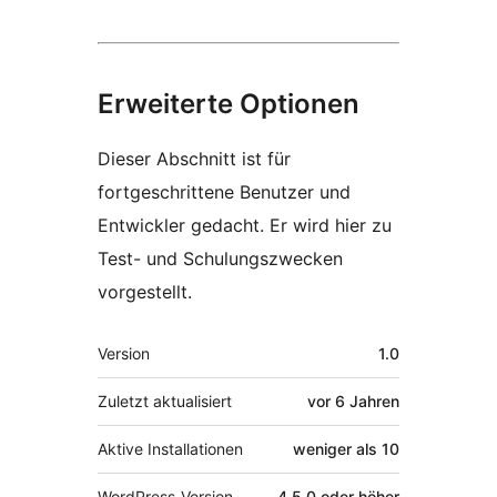
Erweiterte Optionen
Dieser Abschnitt ist für
fortgeschrittene Benutzer und
Entwickler gedacht. Er wird hier zu
Test- und Schulungszwecken
vorgestellt.
Meta
Version
1.0
Zuletzt aktualisiert
vor
6 Jahren
Aktive Installationen
weniger als 10
WordPress-Version
4.5.0 oder höher