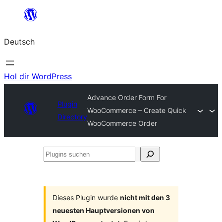
Zum
Inhalt
Deutsch
springen
Hol dir WordPress
Advance Order Form For
Plugin
WooCommerce – Create Quick
Directory
WooCommerce Order
Plugins
suchen
Dieses Plugin wurde
nicht mit den 3
neuesten Hauptversionen von