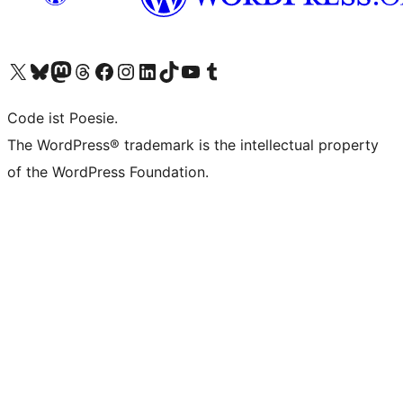
Unser X-Konto (früher Twitter) besuchen
Unser Bluesky-Konto besuchen
Unser Mastodon-Konto besuchen
Unser Threads-Konto besuchen
Unsere Facebook-Seite besuchen
Unser Instagram-Konto besuchen
Unser LinkedIn-Konto besuchen
Unser TikTok-Konto besuchen
Unseren YouTube-Kanal besuchen
Unser Tumblr-Konto besuchen
Code ist Poesie.
The WordPress® trademark is the intellectual property
of the WordPress Foundation.