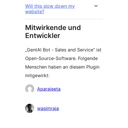
Will this slow down my
website?
Mitwirkende und
Entwickler
„GentAI Bot ‑ Sales and Service“ ist
Open-Source-Software. Folgende
Menschen haben an diesem Plugin
mitgewirkt:
Mitwirkende
Aparajeeta
wasimraja
Meta