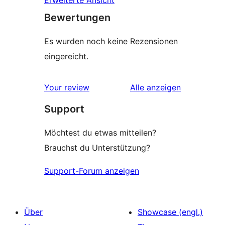
Erweiterte Ansicht
Bewertungen
Es wurden noch keine Rezensionen
eingereicht.
Rezensionen
Your review
Alle
anzeigen
Support
Möchtest du etwas mitteilen?
Brauchst du Unterstützung?
Support-Forum anzeigen
Über
Showcase (engl.)