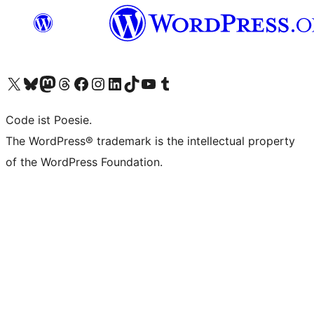
Unser X-Konto (früher Twitter) besuchen
Unser Bluesky-Konto besuchen
Unser Mastodon-Konto besuchen
Unser Threads-Konto besuchen
Unsere Facebook-Seite besuchen
Unser Instagram-Konto besuchen
Unser LinkedIn-Konto besuchen
Unser TikTok-Konto besuchen
Unseren YouTube-Kanal besuchen
Unser Tumblr-Konto besuchen
Code ist Poesie.
The WordPress® trademark is the intellectual property
of the WordPress Foundation.