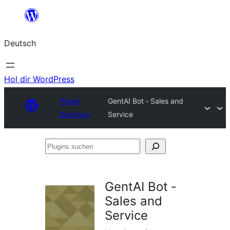
Zum
Inhalt
Deutsch
springen
Hol dir WordPress
Plugin
GentAI Bot ‑ Sales and
Directory
Service
Plugins
suchen
GentAI Bot ‑
Sales and
Service