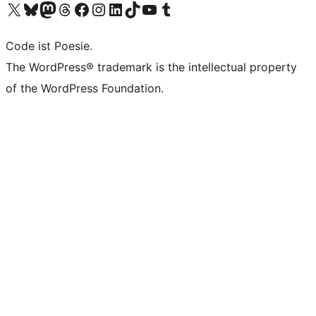
Unser X-Konto (früher Twitter) besuchen
Unser Bluesky-Konto besuchen
Unser Mastodon-Konto besuchen
Unser Threads-Konto besuchen
Unsere Facebook-Seite besuchen
Unser Instagram-Konto besuchen
Unser LinkedIn-Konto besuchen
Unser TikTok-Konto besuchen
Unseren YouTube-Kanal besuchen
Unser Tumblr-Konto besuchen
Code ist Poesie.
The WordPress® trademark is the intellectual property
of the WordPress Foundation.