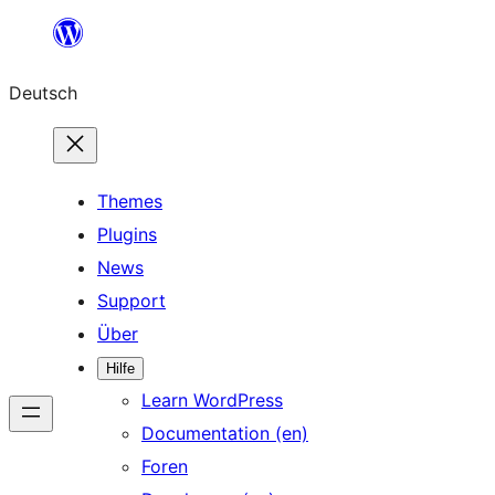
Zum
Inhalt
Deutsch
springen
Themes
Plugins
News
Support
Über
Hilfe
Learn WordPress
Documentation (en)
Foren