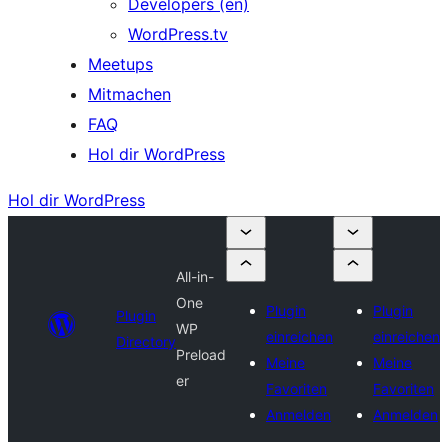
Developers (en)
WordPress.tv
Meetups
Mitmachen
FAQ
Hol dir WordPress
Hol dir WordPress
All-in-
One
Plugin
Plugin
Plugin
WP
einreichen
einreichen
Directory
Preload
Meine
Meine
er
Favoriten
Favoriten
Anmelden
Anmelden