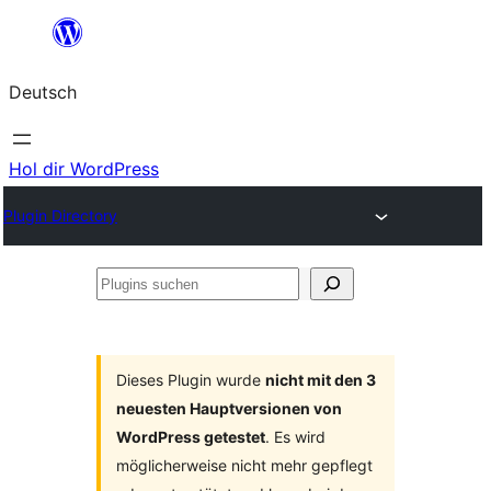
Zum
Inhalt
Deutsch
springen
Hol dir WordPress
Plugin Directory
Plugins
suchen
Dieses Plugin wurde
nicht mit den 3
neuesten Hauptversionen von
WordPress getestet
. Es wird
möglicherweise nicht mehr gepflegt