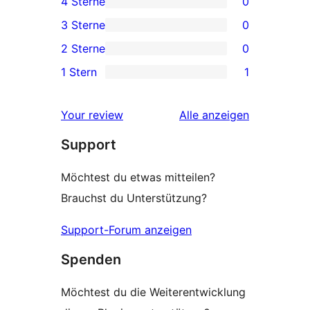
4 Sterne
0
Sterne-
0 4-
3 Sterne
0
Rezensionen
Sterne-
0 3-
2 Sterne
0
Rezensionen
Sterne-
0 2-
1 Stern
1
Rezensionen
Sterne-
1 1-
Rezensionen
Sterne-
Rezensionen
Your review
Alle
anzeigen
Rezension
Support
Möchtest du etwas mitteilen?
Brauchst du Unterstützung?
Support-Forum anzeigen
Spenden
Möchtest du die Weiterentwicklung