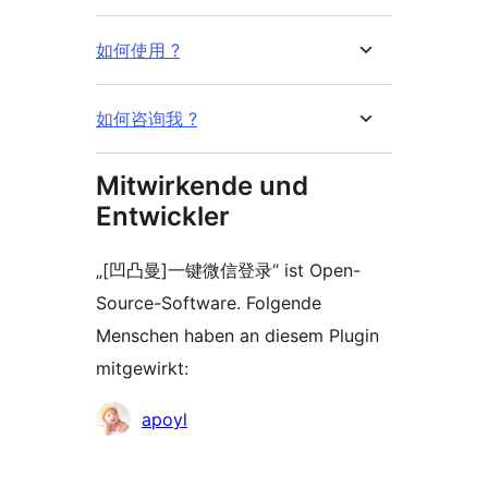
如何使用 ?
如何咨询我 ?
Mitwirkende und
Entwickler
„[凹凸曼]一键微信登录“ ist Open-
Source-Software. Folgende
Menschen haben an diesem Plugin
mitgewirkt:
Mitwirkende
apoyl