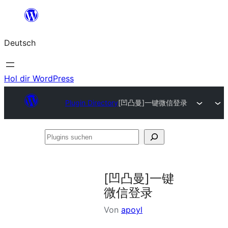
Zum
Inhalt
Deutsch
springen
Hol dir WordPress
Plugin Directory
[凹凸曼]一键微信登录
Plugins
suchen
[凹凸曼]一键
微信登录
Von
apoyl