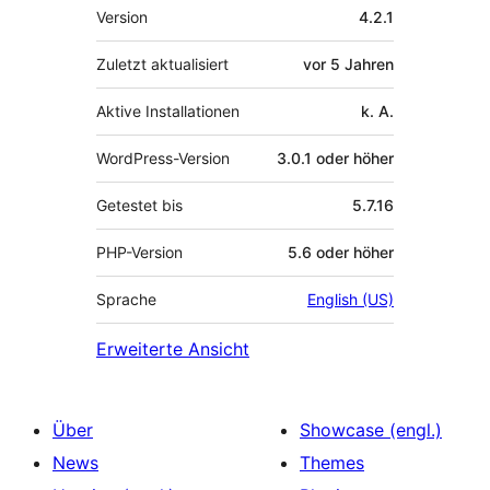
Meta
Version
4.2.1
Zuletzt aktualisiert
vor
5 Jahren
Aktive Installationen
k. A.
WordPress-Version
3.0.1 oder höher
Getestet bis
5.7.16
PHP-Version
5.6 oder höher
Sprache
English (US)
Erweiterte Ansicht
Über
Showcase (engl.)
News
Themes