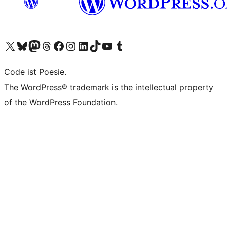
Unser X-Konto (früher Twitter) besuchen
Unser Bluesky-Konto besuchen
Unser Mastodon-Konto besuchen
Unser Threads-Konto besuchen
Unsere Facebook-Seite besuchen
Unser Instagram-Konto besuchen
Unser LinkedIn-Konto besuchen
Unser TikTok-Konto besuchen
Unseren YouTube-Kanal besuchen
Unser Tumblr-Konto besuchen
Code ist Poesie.
The WordPress® trademark is the intellectual property
of the WordPress Foundation.