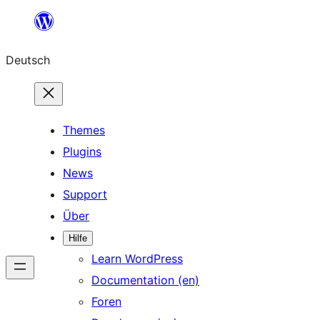
Zum
Inhalt
Deutsch
springen
Themes
Plugins
News
Support
Über
Hilfe
Learn WordPress
Documentation (en)
Foren