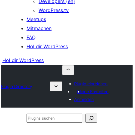
Developers (en)
WordPress.tv
Meetups
Mitmachen
FAQ
Hol dir WordPress
Hol dir WordPress
Plugin einreichen
Plugin Directory
Meine Favoriten
Anmelden
Plugins
suchen