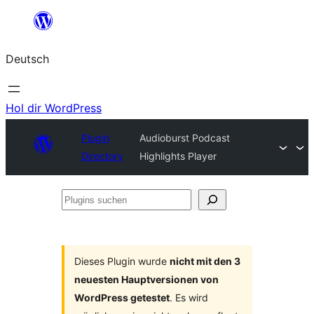
Zum
Inhalt
Deutsch
springen
Hol dir WordPress
Plugin
Audioburst Podcast
Directory
Highlights Player
Plugins
suchen
Dieses Plugin wurde
nicht mit den 3
neuesten Hauptversionen von
WordPress getestet
. Es wird