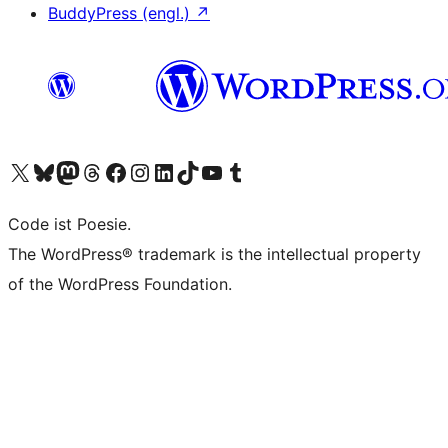
BuddyPress (engl.)
↗
Unser X-Konto (früher Twitter) besuchen
Unser Bluesky-Konto besuchen
Unser Mastodon-Konto besuchen
Unser Threads-Konto besuchen
Unsere Facebook-Seite besuchen
Unser Instagram-Konto besuchen
Unser LinkedIn-Konto besuchen
Unser TikTok-Konto besuchen
Unseren YouTube-Kanal besuchen
Unser Tumblr-Konto besuchen
Code ist Poesie.
The WordPress® trademark is the intellectual property
of the WordPress Foundation.