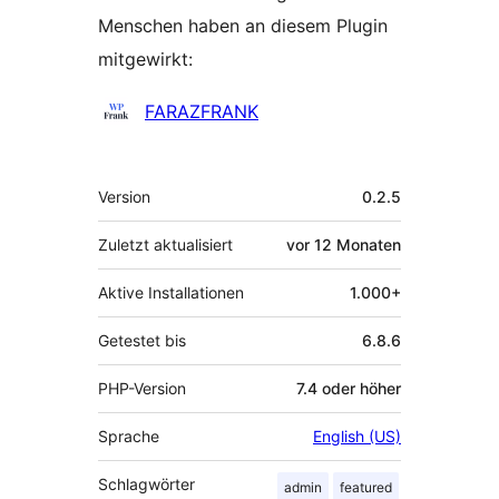
Menschen haben an diesem Plugin
mitgewirkt:
Mitwirkende
FARAZFRANK
Meta
Version
0.2.5
Zuletzt aktualisiert
vor
12 Monaten
Aktive Installationen
1.000+
Getestet bis
6.8.6
PHP-Version
7.4 oder höher
Sprache
English (US)
Schlagwörter
admin
featured