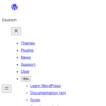
Zum
Inhalt
Deutsch
springen
Themes
Plugins
News
Support
Über
Hilfe
Learn WordPress
Documentation (en)
Foren