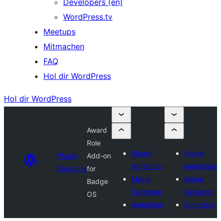
Developers (en)
WordPress.tv
Meetups
Mitmachen
FAQ
Hol dir WordPress
Hol dir WordPress
Award
Role
Plugin
Plugin
Plugin
Add-on
einreichen
einreichen
Directory
for
Meine
Meine
Badge
Favoriten
Favoriten
OS
Anmelden
Anmelden