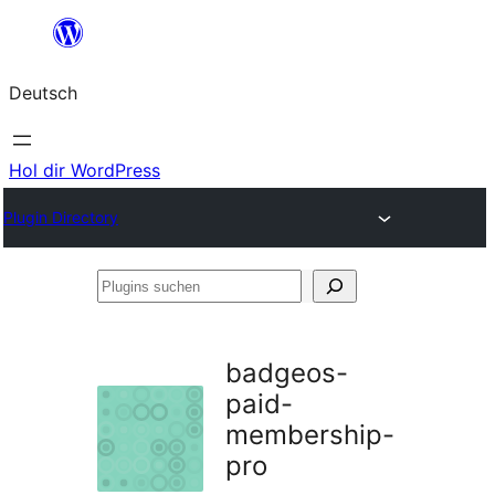
Zum
Inhalt
Deutsch
springen
Hol dir WordPress
Plugin Directory
Plugins
suchen
badgeos-
paid-
membership-
pro