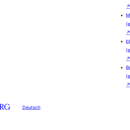
M
(e
b
(e
B
(e
Deutsch