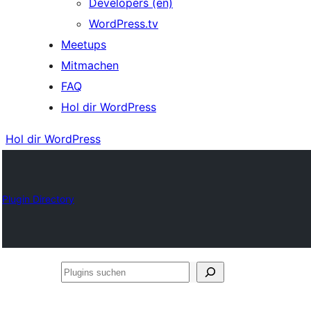
Developers (en)
WordPress.tv
Meetups
Mitmachen
FAQ
Hol dir WordPress
Hol dir WordPress
Plugin Directory
Plugins
suchen