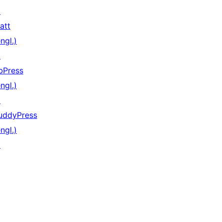
↗
att
ngl.)
↗
bPress
ngl.)
↗
uddyPress
ngl.)
↗