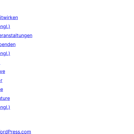
itwirken
ngl.)
eranstaltungen
penden
ngl.)
↗
ive
or
he
uture
ngl.)
ordPress.com