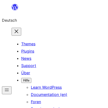
Zum
Inhalt
Deutsch
springen
Themes
Plugins
News
Support
Über
Hilfe
Learn WordPress
Documentation (en)
Foren