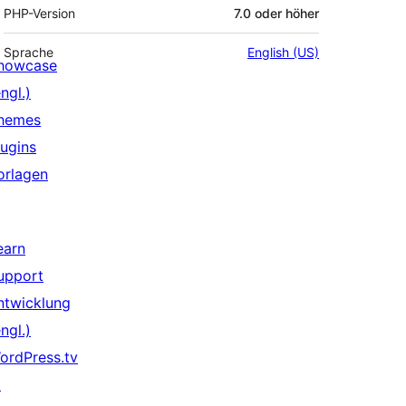
PHP-Version
7.0 oder höher
Sprache
English (US)
howcase
ngl.)
hemes
lugins
orlagen
earn
upport
ntwicklung
ngl.)
ordPress.tv
↗