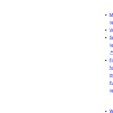
M
(e
V
S
(e
F
f
t
F
(e
W