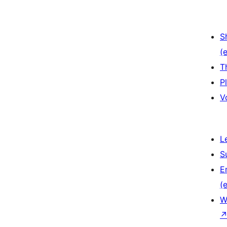
S
(e
T
P
V
L
S
E
(e
W