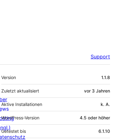
Support
Meta
Version
1.1.8
Zuletzt aktualisiert
vor
3 Jahren
ber
Aktive Installationen
k. A.
ews
osting
WordPress-Version
4.5 oder höher
ngl.)
Getestet bis
6.1.10
atenschutz