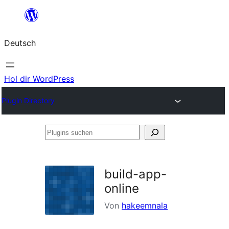
Zum
Inhalt
Deutsch
springen
Hol dir WordPress
Plugin Directory
Plugins
suchen
build-app-
online
Von
hakeemnala