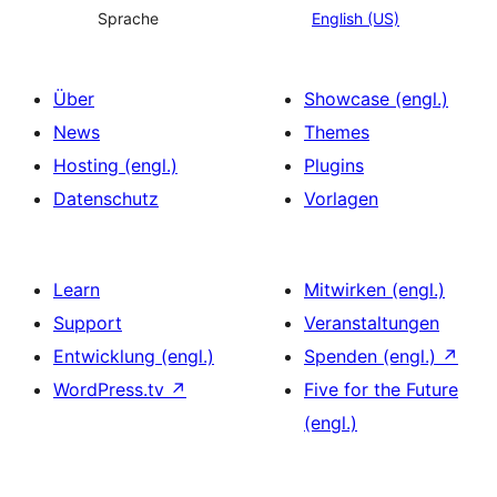
Sprache
English (US)
Über
Showcase (engl.)
News
Themes
Hosting (engl.)
Plugins
Datenschutz
Vorlagen
Learn
Mitwirken (engl.)
Support
Veranstaltungen
Entwicklung (engl.)
Spenden (engl.)
↗
WordPress.tv
↗
Five for the Future
(engl.)