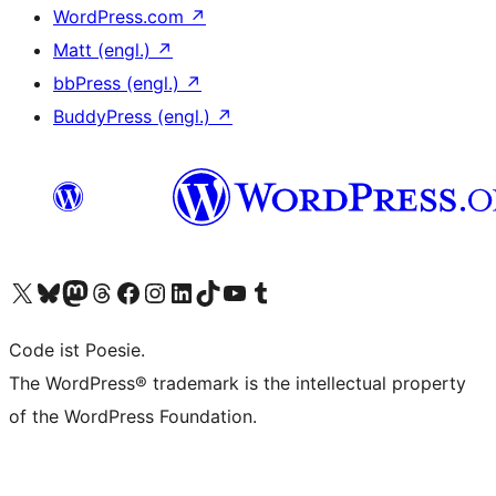
WordPress.com
↗
Matt (engl.)
↗
bbPress (engl.)
↗
BuddyPress (engl.)
↗
Unser X-Konto (früher Twitter) besuchen
Unser Bluesky-Konto besuchen
Unser Mastodon-Konto besuchen
Unser Threads-Konto besuchen
Unsere Facebook-Seite besuchen
Unser Instagram-Konto besuchen
Unser LinkedIn-Konto besuchen
Unser TikTok-Konto besuchen
Unseren YouTube-Kanal besuchen
Unser Tumblr-Konto besuchen
Code ist Poesie.
The WordPress® trademark is the intellectual property
of the WordPress Foundation.