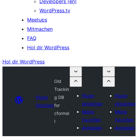
Developers (en)
WordPress.tv
Meetups
Mitmachen
FAQ
Hol dir WordPress
Hol dir WordPress
Old
Trackin
Plugin
Plugin
Plugin
g DB
einreichen
einreichen
Directory
for
Meine
Meine
cformsI
Favoriten
Favoriten
I
Anmelden
Anmelden