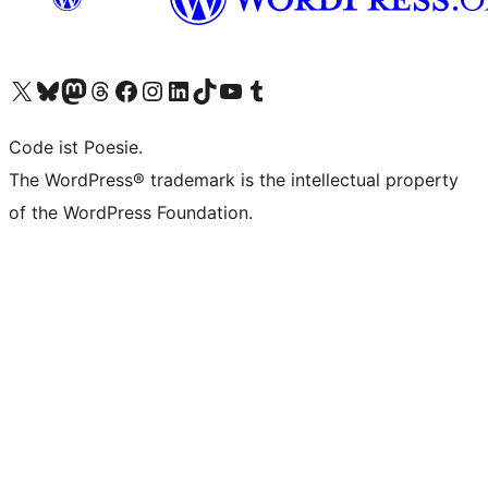
Unser X-Konto (früher Twitter) besuchen
Unser Bluesky-Konto besuchen
Unser Mastodon-Konto besuchen
Unser Threads-Konto besuchen
Unsere Facebook-Seite besuchen
Unser Instagram-Konto besuchen
Unser LinkedIn-Konto besuchen
Unser TikTok-Konto besuchen
Unseren YouTube-Kanal besuchen
Unser Tumblr-Konto besuchen
Code ist Poesie.
The WordPress® trademark is the intellectual property
of the WordPress Foundation.