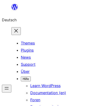
Zum
Inhalt
Deutsch
springen
Themes
Plugins
News
Support
Über
Hilfe
Learn WordPress
Documentation (en)
Foren