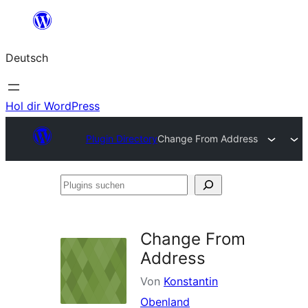
Zum
Inhalt
Deutsch
springen
Hol dir WordPress
Plugin Directory
Change From Address
Plugins
suchen
Change From
Address
Von
Konstantin
Obenland