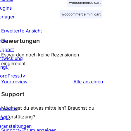
woocommerce cart
lugins
woocommerce mini cart
orlagen
Erweiterte Ansicht
Bewertungen
earn
upport
Es wurden noch keine Rezensionen
ntwicklung
eingereicht.
ngl.)
ordPress.tv
Rezensionen
Your review
Alle
anzeigen
↗
Support
Möchtest du etwas mitteilen? Brauchst du
itwirken
Unterstützung?
ngl.)
eranstaltungen
Support-Forum anzeigen