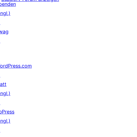
penden
ngl.)
↗
wag
↗
ordPress.com
↗
att
ngl.)
↗
bPress
ngl.)
↗