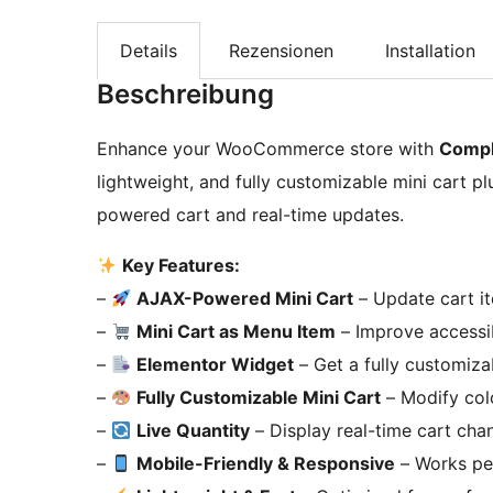
Details
Rezensionen
Installation
Beschreibung
Enhance your WooCommerce store with
Compl
lightweight, and fully customizable mini cart p
powered cart and real-time updates.
Key Features:
–
AJAX-Powered Mini Cart
– Update cart it
–
Mini Cart as Menu Item
– Improve accessib
–
Elementor Widget
– Get a fully 
–
Fully Customizable Mini Cart
– Modify col
–
Live Quantity
– Display real-time cart cha
–
Mobile-Friendly & Responsive
– Works per