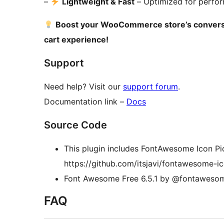
–
Lightweight & Fast
– Optimized for perfo
Boost your WooCommerce store’s conversio
cart experience!
Support
Need help? Visit our
support forum
.
Documentation link –
Docs
Source Code
This plugin includes FontAwesome Icon Pic
https://github.com/itsjavi/fontawesome-i
Font Awesome Free 6.5.1 by @fontawesom
FAQ