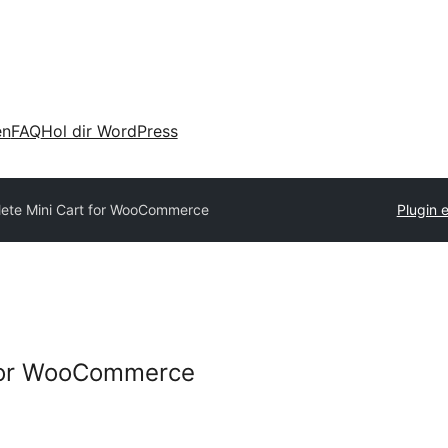
en
FAQ
Hol dir WordPress
ete Mini Cart for WooCommerce
Plugin 
 for WooCommerce