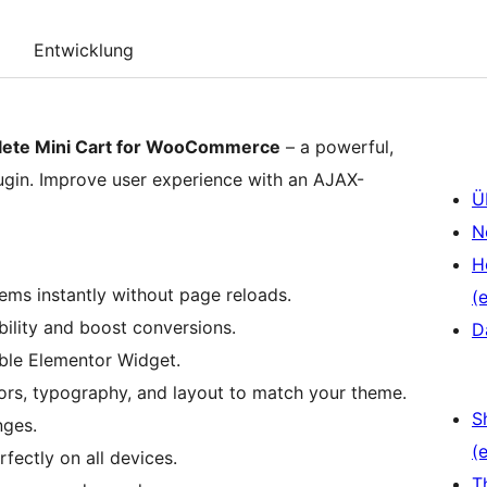
Entwicklung
ete Mini Cart for WooCommerce
– a powerful,
lugin. Improve user experience with an AJAX-
Ü
N
H
ems instantly without page reloads.
(e
ility and boost conversions.
D
customizable Elementor Widget.
ors, typography, and layout to match your theme.
S
nges.
(e
fectly on all devices.
T