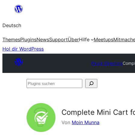
Zum
Inhalt
Deutsch
springen
Themes
Plugins
News
Support
Über
Hilfe
Meetups
Mitmach
Hol dir WordPress
Plugin Directory
Compl
Plugins
suchen
Complete Mini Cart
Von
Moin Munna