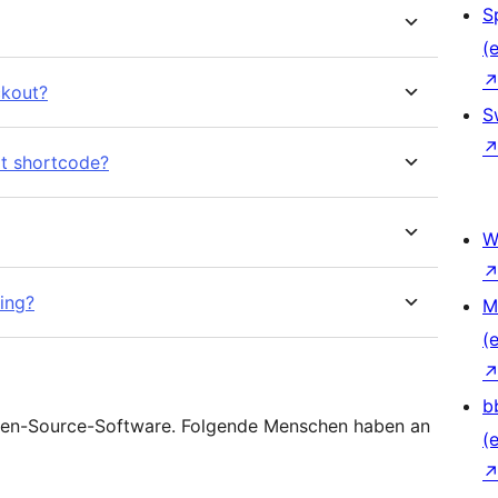
S
(e
ckout?
S
rt shortcode?
W
ing?
M
(e
b
pen-Source-Software. Folgende Menschen haben an
(e