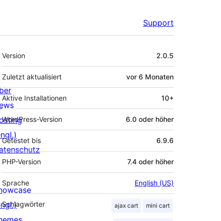
Support
Meta
Version
2.0.5
Zuletzt aktualisiert
vor
6 Monaten
ber
Aktive Installationen
10+
ews
osting
WordPress-Version
6.0 oder höher
ngl.)
Getestet bis
6.9.6
atenschutz
PHP-Version
7.4 oder höher
Sprache
English (US)
howcase
ngl.)
Schlagwörter
ajax cart
mini cart
hemes