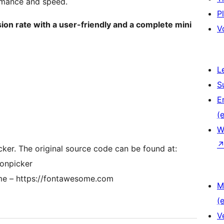
rmance and speed.
P
n rate with a user-friendly and a complete mini
V
L
S
E
(e
W
ker. The original source code can be found at:
conpicker
e – https://fontawesome.com
M
(e
V