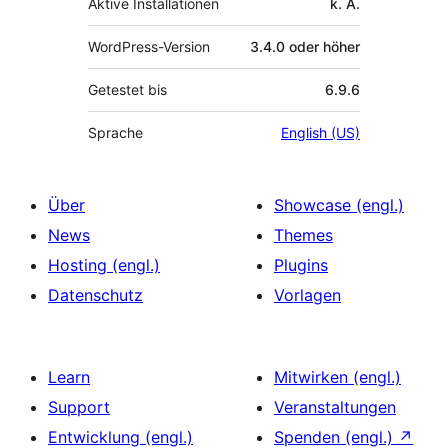
Aktive Installationen
k. A.
WordPress-Version
3.4.0 oder höher
Getestet bis
6.9.6
Sprache
English (US)
Über
Showcase (engl.)
News
Themes
Hosting (engl.)
Plugins
Datenschutz
Vorlagen
Learn
Mitwirken (engl.)
Support
Veranstaltungen
Entwicklung (engl.)
Spenden (engl.)
↗