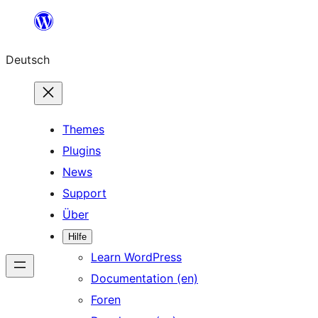
Zum
Inhalt
Deutsch
springen
Themes
Plugins
News
Support
Über
Hilfe
Learn WordPress
Documentation (en)
Foren