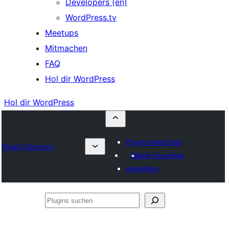
Developers (en)
WordPress.tv
Meetups
Mitmachen
FAQ
Hol dir WordPress
Hol dir WordPress
Plugin einreichen
Plugin Directory
Meine Favoriten
Anmelden
Plugins
suchen