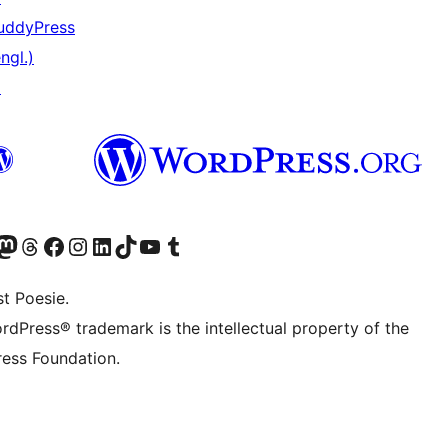
uddyPress
ngl.)
↗
er Twitter) besuchen
luesky-Konto besuchen
nser Mastodon-Konto besuchen
Unser Threads-Konto besuchen
Unsere Facebook-Seite besuchen
Unser Instagram-Konto besuchen
Unser LinkedIn-Konto besuchen
Unser TikTok-Konto besuchen
Unseren YouTube-Kanal besuchen
Unser Tumblr-Konto besuchen
t Poesie.
rdPress® trademark is the intellectual property of the
ess Foundation.