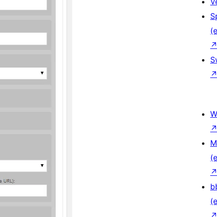
V
S
(e
S
W
M
(e
b
(e