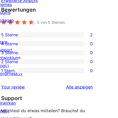
Erweiterte Ansicht
hemes
Bewertungen
lugins
orlagen
5
von 5 Sternen.
5 Sterne
2
2 5-
earn
4 Sterne
0
Sterne-
0 4-
upport
3 Sterne
0
Rezensionen
Sterne-
0 3-
ntwicklung
2 Sterne
0
Rezensionen
Sterne-
0 2-
ngl.)
1 Stern
0
Rezensionen
Sterne-
ordPress.tv
0 1-
Rezensionen
↗
Sterne-
Rezensionen
Your review
Alle
anzeigen
Rezensionen
Support
itwirken
Möchtest du etwas mitteilen? Brauchst du
ngl.)