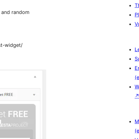
T
t and random
P
V
st-widget/
L
S
E
(e
W
M
(e