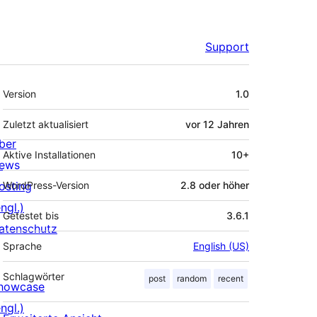
Support
Meta
Version
1.0
Zuletzt aktualisiert
vor
12 Jahren
ber
Aktive Installationen
10+
ews
osting
WordPress-Version
2.8 oder höher
ngl.)
Getestet bis
3.6.1
atenschutz
Sprache
English (US)
Schlagwörter
post
random
recent
howcase
ngl.)