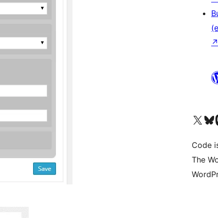
B
(e
Unser X-Konto (früh
Unser B
U
Code is
The Wo
WordPr