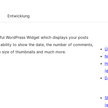
Entwicklung
ful WordPress Widget which displays your posts
 ability to show the date, the number of comments,
Ü
e size of thumbnails and much more.
N
H
(e
D
S
(e