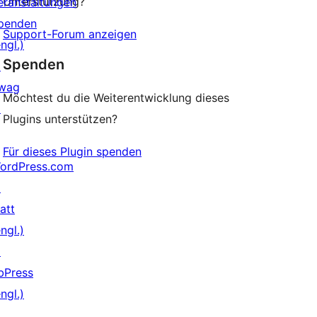
Unterstützung?
eranstaltungen
penden
Support-Forum anzeigen
ngl.)
Spenden
↗
wag
Möchtest du die Weiterentwicklung dieses
↗
Plugins unterstützen?
Für dieses Plugin spenden
ordPress.com
↗
att
ngl.)
↗
bPress
ngl.)
↗