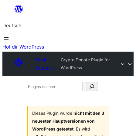
Zum
Inhalt
Deutsch
springen
Hol dir WordPress
Plugin
Crypto Donate Plugin for
Directory
WordPress
Plugins
suchen
Dieses Plugin wurde
nicht mit den 3
neuesten Hauptversionen von
WordPress getestet
. Es wird