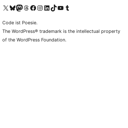
Unser X-Konto (früher Twitter) besuchen
Unser Bluesky-Konto besuchen
Unser Mastodon-Konto besuchen
Unser Threads-Konto besuchen
Unsere Facebook-Seite besuchen
Unser Instagram-Konto besuchen
Unser LinkedIn-Konto besuchen
Unser TikTok-Konto besuchen
Unseren YouTube-Kanal besuchen
Unser Tumblr-Konto besuchen
Code ist Poesie.
The WordPress® trademark is the intellectual property
of the WordPress Foundation.