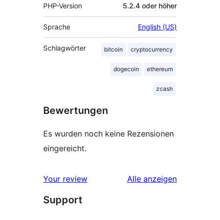
PHP-Version
5.2.4 oder höher
Sprache
English (US)
Schlagwörter
bitcoin
cryptocurrency
dogecoin
ethereum
zcash
Bewertungen
Es wurden noch keine Rezensionen
eingereicht.
Rezensionen
Your review
Alle
anzeigen
Support