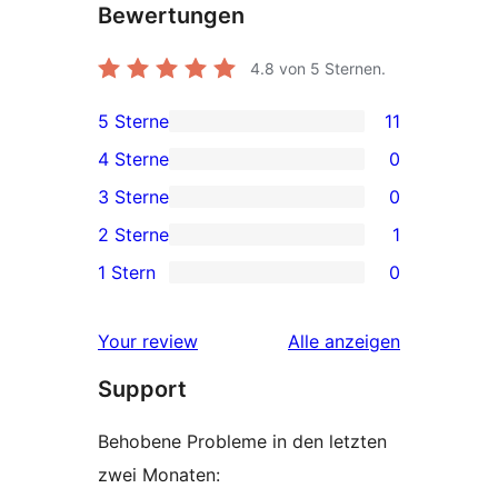
Bewertungen
4.8
von 5 Sternen.
5 Sterne
11
11 5-
4 Sterne
0
Sterne-
0 4-
3 Sterne
0
Rezensionen
Sterne-
0 3-
2 Sterne
1
Rezensionen
Sterne-
1 2-
1 Stern
0
Rezensionen
Sterne-
0 1-
Rezension
Sterne-
Rezensionen
Your review
Alle
anzeigen
Rezensionen
Support
Behobene Probleme in den letzten
zwei Monaten: