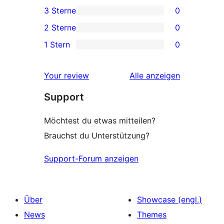
0 4-
3 Sterne
0
Rezension
Sterne-
0 3-
2 Sterne
0
Rezensionen
Sterne-
0 2-
1 Stern
0
Rezensionen
Sterne-
0 1-
Rezensionen
Sterne-
Rezensionen
Your review
Alle
anzeigen
Rezensionen
Support
Möchtest du etwas mitteilen?
Brauchst du Unterstützung?
Support-Forum anzeigen
Über
Showcase (engl.)
News
Themes