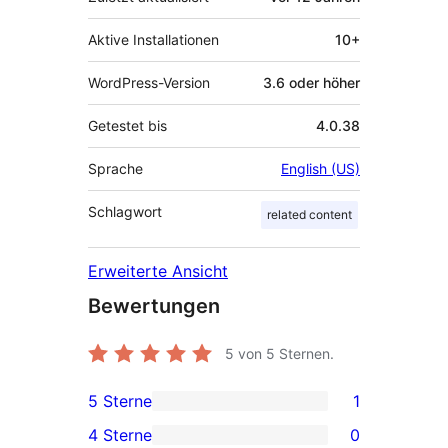
Aktive Installationen
10+
WordPress-Version
3.6 oder höher
Getestet bis
4.0.38
Sprache
English (US)
Schlagwort
related content
Erweiterte Ansicht
Bewertungen
5
von 5 Sternen.
5 Sterne
1
1 5-
4 Sterne
0
Sterne-