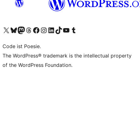
Unser X-Konto (früher Twitter) besuchen
Unser Bluesky-Konto besuchen
Unser Mastodon-Konto besuchen
Unser Threads-Konto besuchen
Unsere Facebook-Seite besuchen
Unser Instagram-Konto besuchen
Unser LinkedIn-Konto besuchen
Unser TikTok-Konto besuchen
Unseren YouTube-Kanal besuchen
Unser Tumblr-Konto besuchen
Code ist Poesie.
The WordPress® trademark is the intellectual property
of the WordPress Foundation.