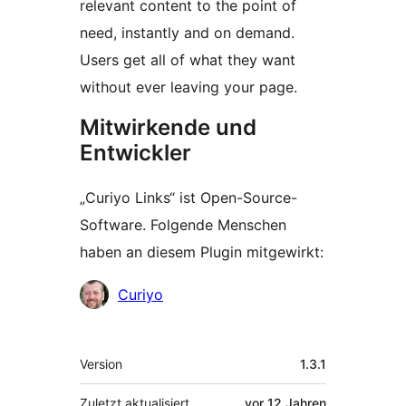
relevant content to the point of
need, instantly and on demand.
Users get all of what they want
without ever leaving your page.
Mitwirkende und
Entwickler
„Curiyo Links“ ist Open-Source-
Software. Folgende Menschen
haben an diesem Plugin mitgewirkt:
Mitwirkende
Curiyo
Meta
Version
1.3.1
Zuletzt aktualisiert
vor
12 Jahren