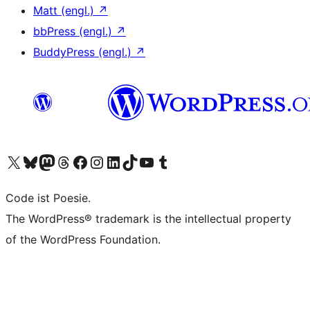
Matt (engl.)
↗
bbPress (engl.)
↗
BuddyPress (engl.)
↗
Unser X-Konto (früher Twitter) besuchen
Unser Bluesky-Konto besuchen
Unser Mastodon-Konto besuchen
Unser Threads-Konto besuchen
Unsere Facebook-Seite besuchen
Unser Instagram-Konto besuchen
Unser LinkedIn-Konto besuchen
Unser TikTok-Konto besuchen
Unseren YouTube-Kanal besuchen
Unser Tumblr-Konto besuchen
Code ist Poesie.
The WordPress® trademark is the intellectual property
of the WordPress Foundation.