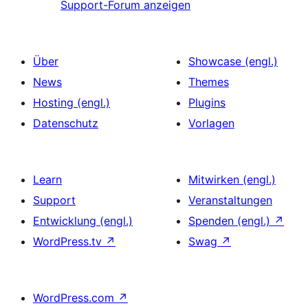
Support-Forum anzeigen
Über
Showcase (engl.)
News
Themes
Hosting (engl.)
Plugins
Datenschutz
Vorlagen
Learn
Mitwirken (engl.)
Support
Veranstaltungen
Entwicklung (engl.)
Spenden (engl.)
↗
WordPress.tv
↗
Swag
↗
WordPress.com
↗