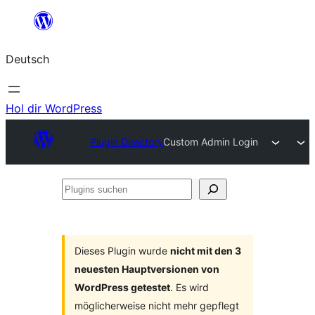
Zum
Inhalt
Deutsch
springen
Hol dir WordPress
Plugin Directory
Custom Admin Login
Plugins
suchen
Dieses Plugin wurde
nicht mit den 3
neuesten Hauptversionen von
WordPress getestet
. Es wird
möglicherweise nicht mehr gepflegt