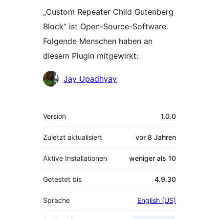
„Custom Repeater Child Gutenberg
Block“ ist Open-Source-Software.
Folgende Menschen haben an
diesem Plugin mitgewirkt:
Mitwirkende
Jay Upadhyay
Meta
Version
1.0.0
Zuletzt aktualisiert
vor
8 Jahren
Aktive Installationen
weniger als 10
Getestet bis
4.9.30
Sprache
English (US)