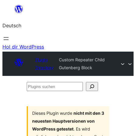
Zum
Inhalt
Deutsch
springen
Hol dir WordPress
Plugin
Custom Repeater Child
Directory
Gutenberg Block
Plugins
suchen
Dieses Plugin wurde
nicht mit den 3
neuesten Hauptversionen von
WordPress getestet
. Es wird