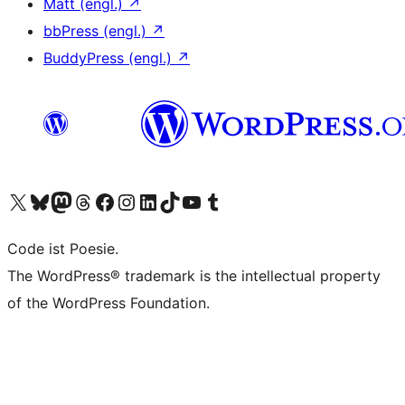
Matt (engl.)
↗
bbPress (engl.)
↗
BuddyPress (engl.)
↗
Unser X-Konto (früher Twitter) besuchen
Unser Bluesky-Konto besuchen
Unser Mastodon-Konto besuchen
Unser Threads-Konto besuchen
Unsere Facebook-Seite besuchen
Unser Instagram-Konto besuchen
Unser LinkedIn-Konto besuchen
Unser TikTok-Konto besuchen
Unseren YouTube-Kanal besuchen
Unser Tumblr-Konto besuchen
Code ist Poesie.
The WordPress® trademark is the intellectual property
of the WordPress Foundation.