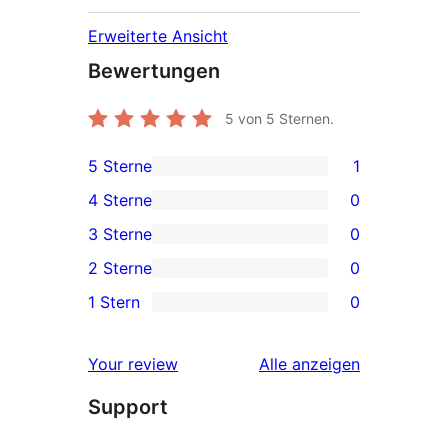
Erweiterte Ansicht
Bewertungen
5
von 5 Sternen.
5 Sterne
1
1 5-
4 Sterne
0
Sterne-
0 4-
3 Sterne
0
Rezension
Sterne-
0 3-
2 Sterne
0
Rezensionen
Sterne-
0 2-
1 Stern
0
Rezensionen
Sterne-
0 1-
Rezensionen
Sterne-
Rezensionen
Your review
Alle
anzeigen
Rezensionen
Support