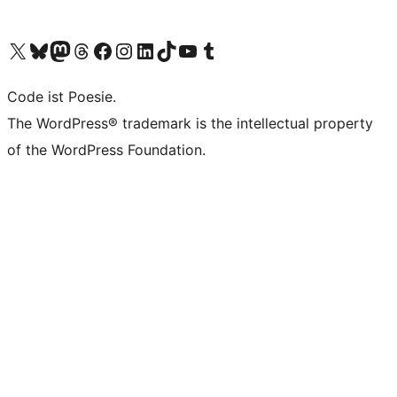
Unser X-Konto (früher Twitter) besuchen
Unser Bluesky-Konto besuchen
Unser Mastodon-Konto besuchen
Unser Threads-Konto besuchen
Unsere Facebook-Seite besuchen
Unser Instagram-Konto besuchen
Unser LinkedIn-Konto besuchen
Unser TikTok-Konto besuchen
Unseren YouTube-Kanal besuchen
Unser Tumblr-Konto besuchen
Code ist Poesie.
The WordPress® trademark is the intellectual property
of the WordPress Foundation.