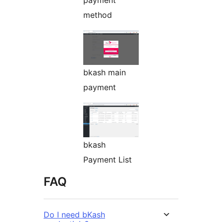
payment
method
bkash main
payment
bkash
Payment List
FAQ
Do I need bKash