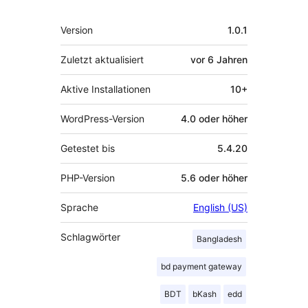
Meta
Version
1.0.1
Zuletzt aktualisiert
vor
6 Jahren
Aktive Installationen
10+
WordPress-Version
4.0 oder höher
Getestet bis
5.4.20
PHP-Version
5.6 oder höher
Sprache
English (US)
Schlagwörter
Bangladesh
bd payment gateway
BDT
bKash
edd