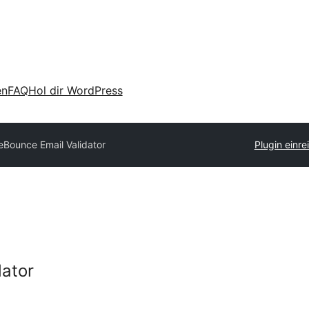
en
FAQ
Hol dir WordPress
eBounce Email Validator
Plugin einre
dator