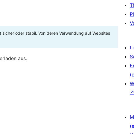
T
P
V
t sicher oder stabil. Von deren Verwendung auf Websites
L
S
erladen aus.
E
(e
W
M
(e