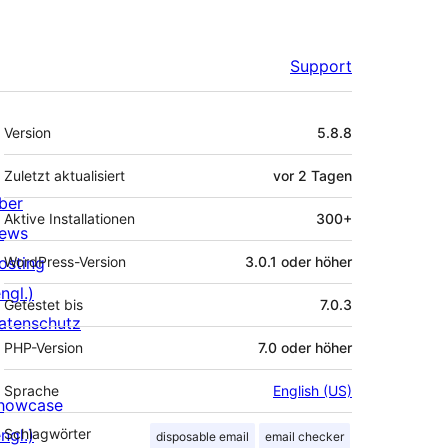
Support
Meta
Version
5.8.8
Zuletzt aktualisiert
vor
2 Tagen
ber
Aktive Installationen
300+
ews
osting
WordPress-Version
3.0.1 oder höher
ngl.)
Getestet bis
7.0.3
atenschutz
PHP-Version
7.0 oder höher
Sprache
English (US)
howcase
ngl.)
Schlagwörter
disposable email
email checker