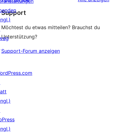
eranstaltungen
Rezensionen
penden
Support
ngl.)
Möchtest du etwas mitteilen? Brauchst du
↗
Unterstützung?
wag
↗
Support-Forum anzeigen
ordPress.com
↗
att
ngl.)
↗
bPress
ngl.)
↗