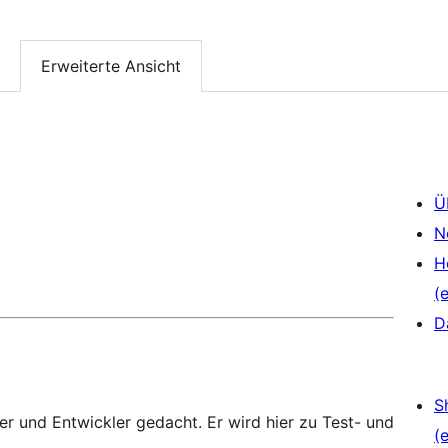
Erweiterte Ansicht
Ü
N
H
(e
D
S
zer und Entwickler gedacht. Er wird hier zu Test- und
(e