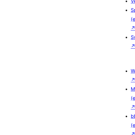
V
S
(e
S
W
M
(e
b
(e