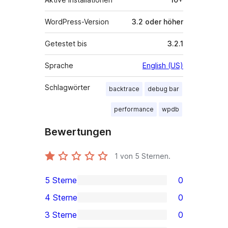
WordPress-Version
3.2 oder höher
Getestet bis
3.2.1
Sprache
English (US)
Schlagwörter
backtrace
debug bar
performance
wpdb
Bewertungen
1
von 5 Sternen.
5 Sterne
0
0 5-
4 Sterne
0
Sterne-
0 4-
3 Sterne
0
Rezensionen
Sterne-
0 3-