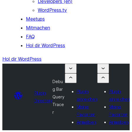
Developers (en)
WordPress.tv
Meetups
Mitmachen
FAQ
Hol dir WordPress
Hol dir WordPress
Debu
g Bar
Plugin
Plugin
Plugin
Query
einreichen
einreichen
Directory
Trace
Meine
Meine
r
Favoriten
Favoriten
Anmelden
Anmelden