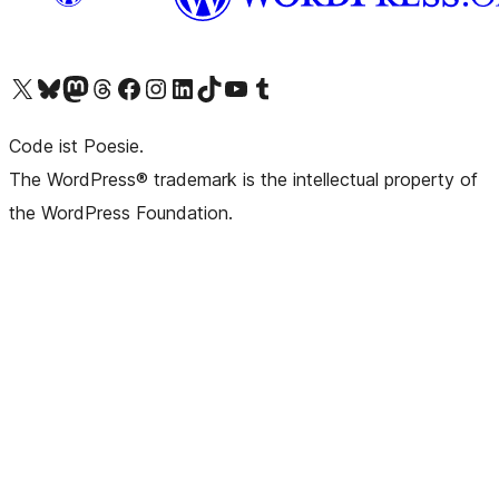
Unser X-Konto (früher Twitter) besuchen
Unser Bluesky-Konto besuchen
Unser Mastodon-Konto besuchen
Unser Threads-Konto besuchen
Unsere Facebook-Seite besuchen
Unser Instagram-Konto besuchen
Unser LinkedIn-Konto besuchen
Unser TikTok-Konto besuchen
Unseren YouTube-Kanal besuchen
Unser Tumblr-Konto besuchen
Code ist Poesie.
The WordPress® trademark is the intellectual property of
the WordPress Foundation.