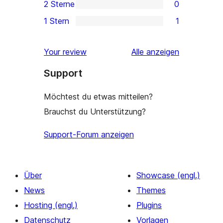
2 Sterne
0
Rezensionen
Sterne-
0 2-
1 Stern
1
Rezensionen
Sterne-
1 1-
Rezensionen
Sterne-
Rezensionen
Your review
Alle
anzeigen
Rezension
Support
Möchtest du etwas mitteilen?
Brauchst du Unterstützung?
Support-Forum anzeigen
Über
Showcase (engl.)
News
Themes
Hosting (engl.)
Plugins
Datenschutz
Vorlagen