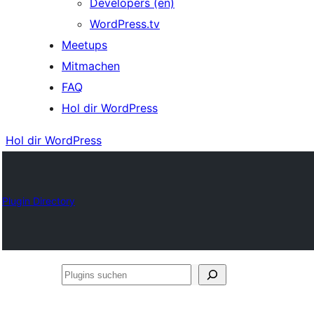
Developers (en)
WordPress.tv
Meetups
Mitmachen
FAQ
Hol dir WordPress
Hol dir WordPress
Plugin Directory
Plugins
suchen