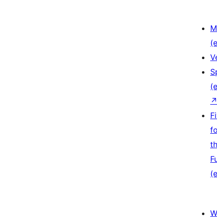
M
(e
V
S
(e
F
f
t
F
(e
W