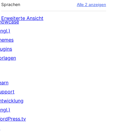
Sprachen
Alle 2 anzeigen
Erweiterte Ansicht
howcase
ngl.)
hemes
lugins
orlagen
earn
upport
ntwicklung
ngl.)
ordPress.tv
↗