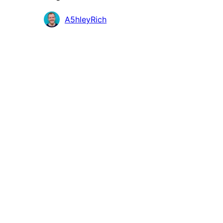
Mitwirkende
A5hleyRich