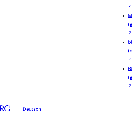
M
(e
b
(e
B
(e
Deutsch