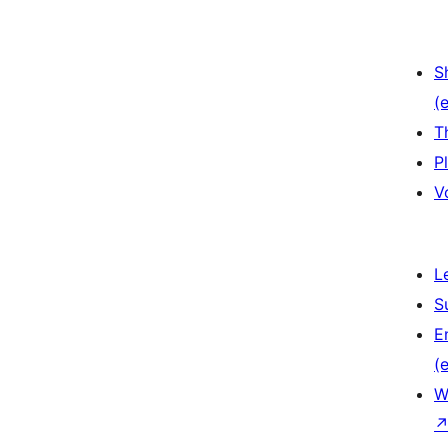
S
(e
T
P
V
L
S
E
(e
W