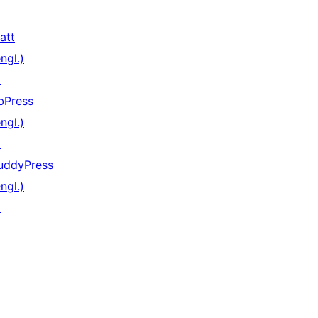
↗
att
ngl.)
↗
bPress
ngl.)
↗
uddyPress
ngl.)
↗