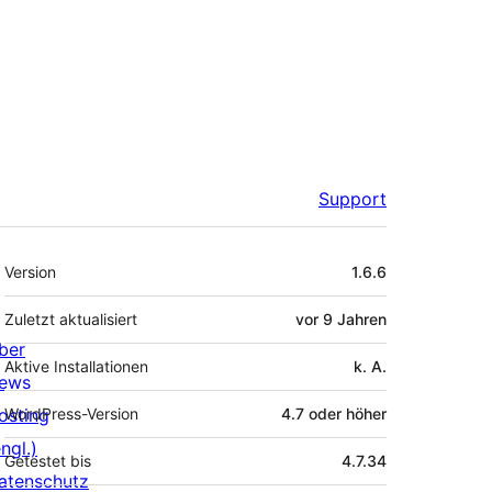
Support
Meta
Version
1.6.6
Zuletzt aktualisiert
vor
9 Jahren
ber
Aktive Installationen
k. A.
ews
osting
WordPress-Version
4.7 oder höher
ngl.)
Getestet bis
4.7.34
atenschutz