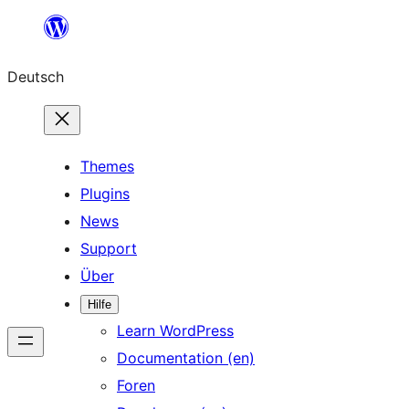
Zum
Inhalt
Deutsch
springen
Themes
Plugins
News
Support
Über
Hilfe
Learn WordPress
Documentation (en)
Foren