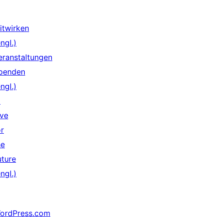
itwirken
ngl.)
eranstaltungen
penden
ngl.)
↗
ive
or
he
uture
ngl.)
ordPress.com