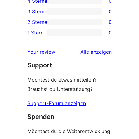
4 Sterne
0
Sterne-
0 4-
3 Sterne
0
Rezension
Sterne-
0 3-
2 Sterne
0
Rezensionen
Sterne-
0 2-
1 Stern
0
Rezensionen
Sterne-
0 1-
Rezensionen
Sterne-
Rezensionen
Your review
Alle
anzeigen
Rezensionen
Support
Möchtest du etwas mitteilen?
Brauchst du Unterstützung?
Support-Forum anzeigen
Spenden
Möchtest du die Weiterentwicklung