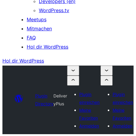
Developers (en)
WordPress.tv
Meetups
Mitmachen
FAQ
Hol dir WordPress
Hol dir WordPress
Plugin
Plugin
Plugin
Deliver
einreichen
einreichen
Directory
yPlus
Meine
Meine
Favoriten
Favoriten
Anmelden
Anmelden