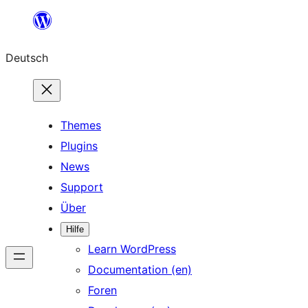
Zum
Inhalt
Deutsch
springen
Themes
Plugins
News
Support
Über
Hilfe
Learn WordPress
Documentation (en)
Foren