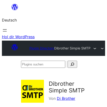
Zum
Inhalt
Deutsch
springen
Hol dir WordPress
Plugin Directory
Dibrother Simple SMTP
Plugins
suchen
Dibrother
Simple SMTP
Von
Di Brother