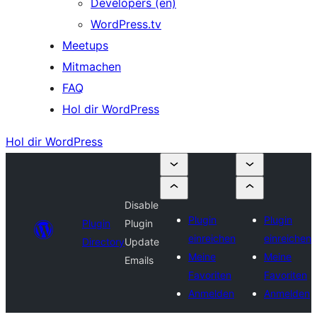
Developers (en)
WordPress.tv
Meetups
Mitmachen
FAQ
Hol dir WordPress
Hol dir WordPress
Disable
Plugin
Plugin
Plugin
Plugin
einreichen
einreichen
Directory
Update
Meine
Meine
Emails
Favoriten
Favoriten
Anmelden
Anmelden