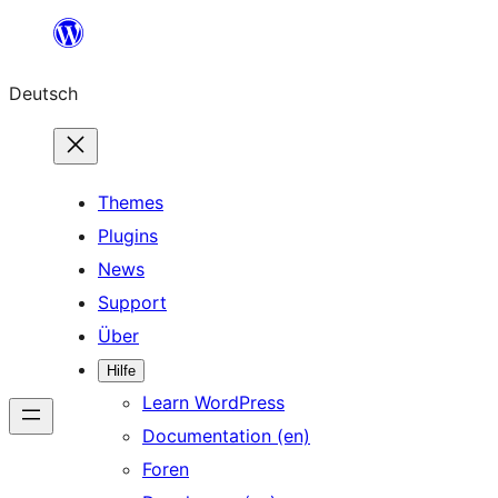
Zum
Inhalt
Deutsch
springen
Themes
Plugins
News
Support
Über
Hilfe
Learn WordPress
Documentation (en)
Foren