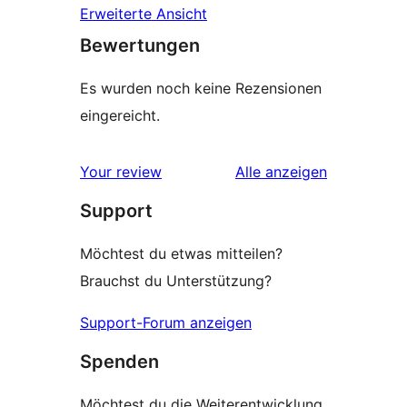
Erweiterte Ansicht
Bewertungen
Es wurden noch keine Rezensionen
eingereicht.
Rezensionen
Your review
Alle
anzeigen
Support
Möchtest du etwas mitteilen?
Brauchst du Unterstützung?
Support-Forum anzeigen
Spenden
Möchtest du die Weiterentwicklung