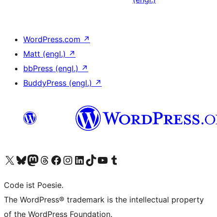
WordPress.com
↗
Matt (engl.)
↗
bbPress (engl.)
↗
BuddyPress (engl.)
↗
Unser X-Konto (früher Twitter) besuchen
Unser Bluesky-Konto besuchen
Unser Mastodon-Konto besuchen
Unser Threads-Konto besuchen
Unsere Facebook-Seite besuchen
Unser Instagram-Konto besuchen
Unser LinkedIn-Konto besuchen
Unser TikTok-Konto besuchen
Unseren YouTube-Kanal besuchen
Unser Tumblr-Konto besuchen
Code ist Poesie.
The WordPress® trademark is the intellectual property
of the WordPress Foundation.