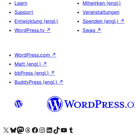
Learn
Mitwirken (engl.)
Support
Veranstaltungen
Entwicklung (engl.)
Spenden (engl.)
↗
WordPress.tv
↗
Swag
↗
WordPress.com
↗
Matt (engl.)
↗
bbPress (engl.)
↗
BuddyPress (engl.)
↗
Unser X-Konto (früher Twitter) besuchen
Unser Bluesky-Konto besuchen
Unser Mastodon-Konto besuchen
Unser Threads-Konto besuchen
Unsere Facebook-Seite besuchen
Unser Instagram-Konto besuchen
Unser LinkedIn-Konto besuchen
Unser TikTok-Konto besuchen
Unseren YouTube-Kanal besuchen
Unser Tumblr-Konto besuchen