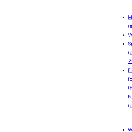
M
(e
V
S
(e
F
f
t
F
(e
W