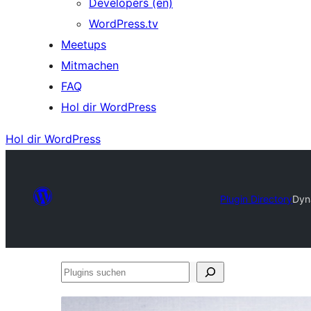
Developers (en)
WordPress.tv
Meetups
Mitmachen
FAQ
Hol dir WordPress
Hol dir WordPress
Plugin Directory
Dyn
Plugins
suchen