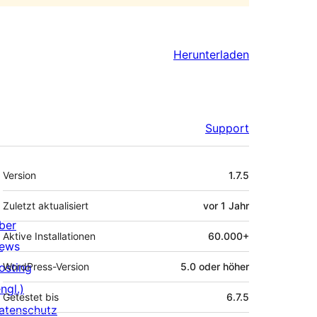
Herunterladen
Support
Meta
Version
1.7.5
Zuletzt aktualisiert
vor
1 Jahr
ber
Aktive Installationen
60.000+
ews
osting
WordPress-Version
5.0 oder höher
ngl.)
Getestet bis
6.7.5
atenschutz