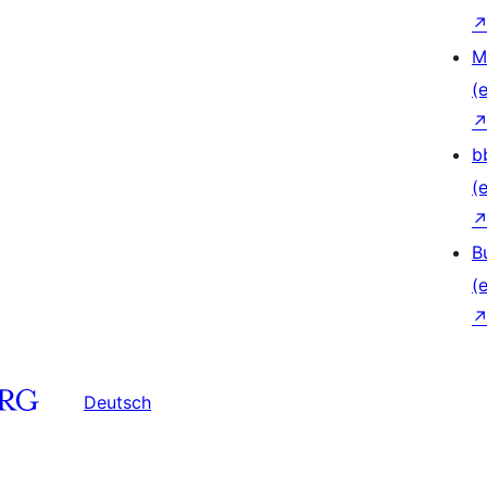
M
(e
b
(e
B
(e
Deutsch