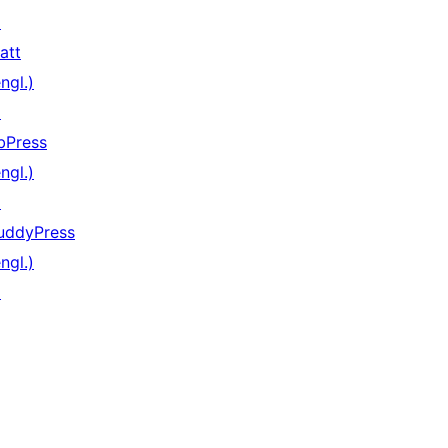
↗
att
ngl.)
↗
bPress
ngl.)
↗
uddyPress
ngl.)
↗