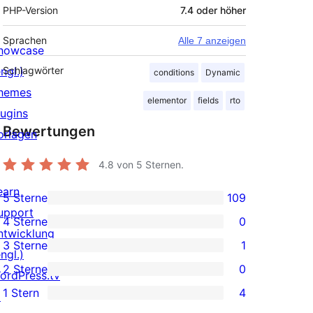
PHP-Version
7.4 oder höher
Sprachen
Alle 7 anzeigen
howcase
ngl.)
Schlagwörter
conditions
Dynamic
hemes
elementor
fields
rto
lugins
Bewertungen
orlagen
4.8
von 5 Sternen.
earn
5 Sterne
109
109 5-
upport
4 Sterne
0
Sterne-
0 4-
ntwicklung
3 Sterne
1
Rezensionen
Sterne-
ngl.)
1 3-
2 Sterne
0
Rezensionen
ordPress.tv
Sterne-
0 2-
1 Stern
4
↗
Rezension
Sterne-
4 1-