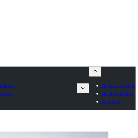
nreichen
Plugin einreichen
oriten
Meine Favoriten
n
Anmelden