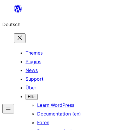
Zum
Inhalt
Deutsch
springen
Themes
Plugins
News
Support
Über
Hilfe
Learn WordPress
Documentation (en)
Foren