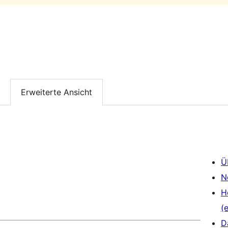
Erweiterte Ansicht
Ü
N
H
(e
D