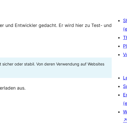
S
zer und Entwickler gedacht. Er wird hier zu Test- und
(e
T
P
V
t sicher oder stabil. Von deren Verwendung auf Websites
L
S
erladen aus.
E
(e
W