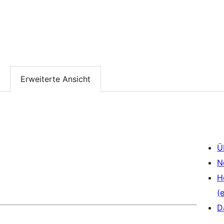
Erweiterte Ansicht
Ü
N
H
(e
D