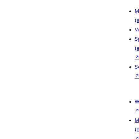
M
(e
V
S
(e
S
W
M
(e