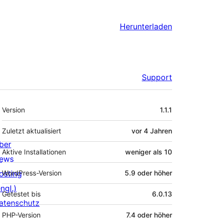
Herunterladen
Support
Meta
Version
1.1.1
Zuletzt aktualisiert
vor
4 Jahren
ber
Aktive Installationen
weniger als 10
ews
osting
WordPress-Version
5.9 oder höher
ngl.)
Getestet bis
6.0.13
atenschutz
PHP-Version
7.4 oder höher