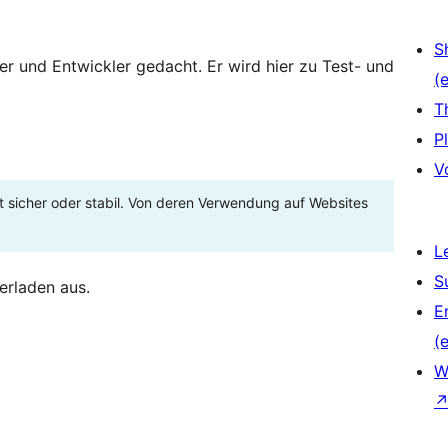
S
zer und Entwickler gedacht. Er wird hier zu Test- und
(e
T
P
V
t sicher oder stabil. Von deren Verwendung auf Websites
L
S
erladen aus.
E
(e
W