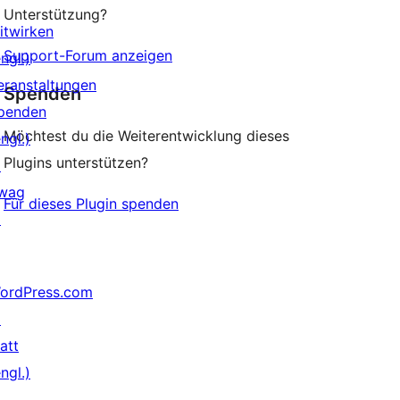
Unterstützung?
itwirken
Support-Forum anzeigen
ngl.)
eranstaltungen
Spenden
penden
Möchtest du die Weiterentwicklung dieses
ngl.)
Plugins unterstützen?
↗
wag
Für dieses Plugin spenden
↗
ordPress.com
↗
att
ngl.)
↗