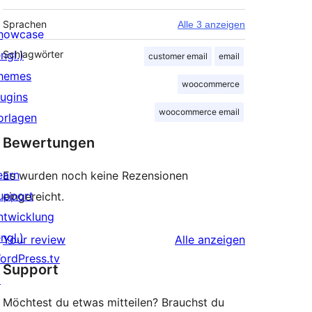
Sprachen
Alle 3 anzeigen
howcase
ngl.)
Schlagwörter
customer email
email
hemes
woocommerce
lugins
woocommerce email
orlagen
Bewertungen
earn
Es wurden noch keine Rezensionen
upport
eingereicht.
ntwicklung
ngl.)
Rezensionen
Your review
Alle
anzeigen
ordPress.tv
Support
↗
Möchtest du etwas mitteilen? Brauchst du