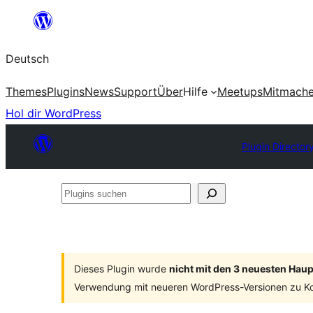
Zum
Inhalt
Deutsch
springen
Themes
Plugins
News
Support
Über
Hilfe
Meetups
Mitmach
Hol dir WordPress
Plugin Director
Plugins
suchen
Dieses Plugin wurde
nicht mit den 3 neuesten Hau
Verwendung mit neueren WordPress-Versionen zu Ko