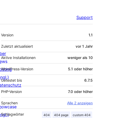
Support
Meta
Version
1.1
Zuletzt aktualisiert
vor
1 Jahr
ber
Aktive Installationen
weniger als 10
ews
osting
WordPress-Version
5.1 oder höher
ngl.)
Getestet bis
6.7.5
atenschutz
PHP-Version
7.0 oder höher
Sprachen
Alle 2 anzeigen
howcase
ngl.)
Schlagwörter
404
404 page
custom 404