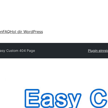
en
FAQ
Hol dir WordPress
asy Custom 404 Page
Plugin einre