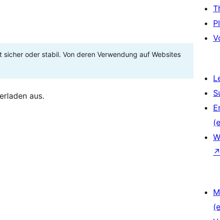
T
P
V
t sicher oder stabil. Von deren Verwendung auf Websites
L
S
erladen aus.
E
(e
W
M
(e