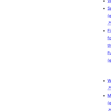
V
S
(e
F
f
t
F
(e
W
M
(e