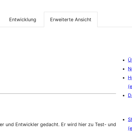
Entwicklung
Erweiterte Ansicht
Ü
N
H
(e
D
S
zer und Entwickler gedacht. Er wird hier zu Test- und
(e