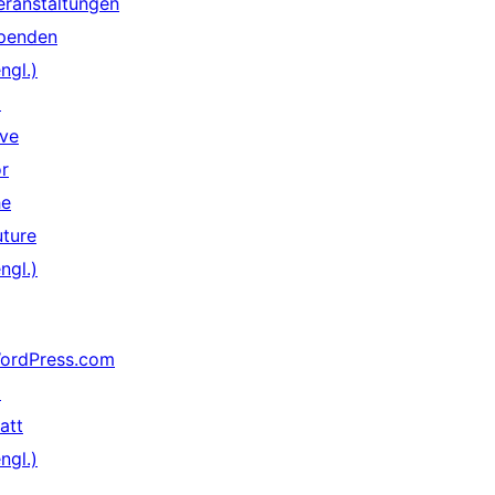
eranstaltungen
penden
ngl.)
↗
ive
or
he
uture
ngl.)
ordPress.com
↗
att
ngl.)
↗