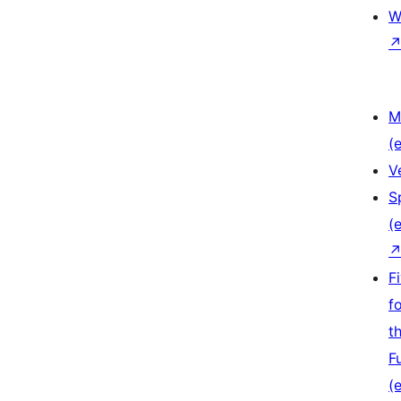
W
M
(e
V
S
(e
F
f
t
F
(e