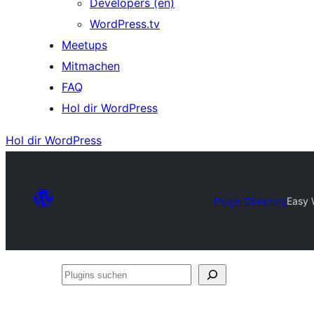
Developers (en)
WordPress.tv
Meetups
Mitmachen
FAQ
Hol dir WordPress
Hol dir WordPress
Plugin Directory
Easy 
Plugins
suchen