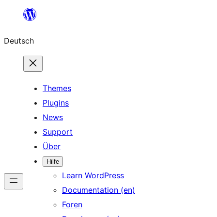
Zum
Inhalt
Deutsch
springen
Themes
Plugins
News
Support
Über
Hilfe
Learn WordPress
Documentation (en)
Foren