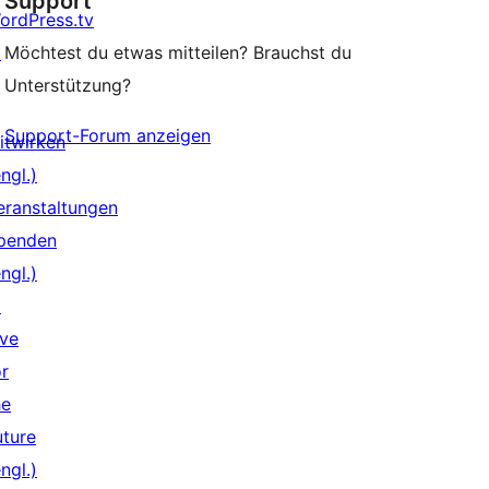
Support
ordPress.tv
↗
Möchtest du etwas mitteilen? Brauchst du
Unterstützung?
Support-Forum anzeigen
itwirken
ngl.)
eranstaltungen
penden
ngl.)
↗
ive
or
he
uture
ngl.)