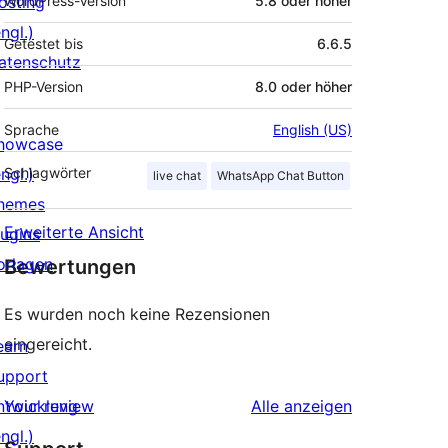
osting
WordPress-Version
5.8 oder höher
ngl.)
Getestet bis
6.6.5
atenschutz
PHP-Version
8.0 oder höher
Sprache
English (US)
howcase
ngl.)
Schlagwörter
live chat
WhatsApp Chat Button
hemes
Erweiterte Ansicht
lugins
orlagen
Bewertungen
Es wurden noch keine Rezensionen
eingereicht.
earn
upport
Rezensionen
ntwicklung
Your review
Alle
anzeigen
ngl.)