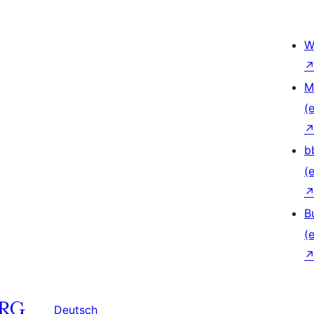
W
M
(e
b
(e
B
(e
Deutsch