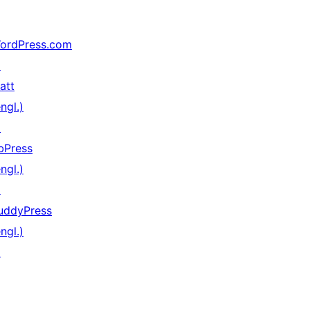
ordPress.com
↗
att
ngl.)
↗
bPress
ngl.)
↗
uddyPress
ngl.)
↗