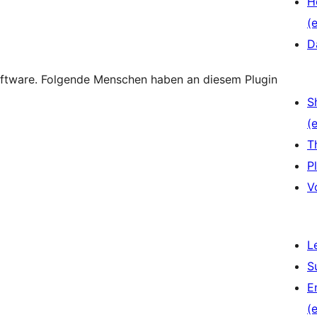
H
(e
D
oftware. Folgende Menschen haben an diesem Plugin
S
(e
T
P
V
L
S
E
(e