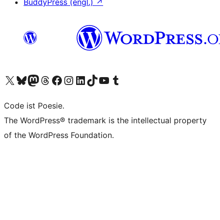
BuddyPress (engl.)
↗
Unser X-Konto (früher Twitter) besuchen
Unser Bluesky-Konto besuchen
Unser Mastodon-Konto besuchen
Unser Threads-Konto besuchen
Unsere Facebook-Seite besuchen
Unser Instagram-Konto besuchen
Unser LinkedIn-Konto besuchen
Unser TikTok-Konto besuchen
Unseren YouTube-Kanal besuchen
Unser Tumblr-Konto besuchen
Code ist Poesie.
The WordPress® trademark is the intellectual property
of the WordPress Foundation.