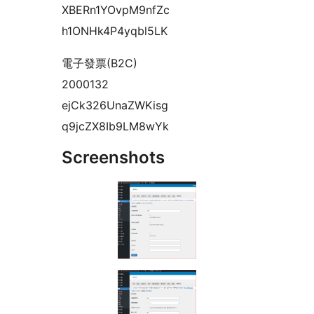
XBERn1YOvpM9nfZc
h1ONHk4P4yqbl5LK
電子發票(B2C)
2000132
ejCk326UnaZWKisg
q9jcZX8Ib9LM8wYk
Screenshots