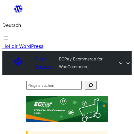
Zum
Inhalt
Deutsch
springen
Hol dir WordPress
Plugin
ECPay Ecommerce for
Directory
WooCommerce
Plugins
suchen