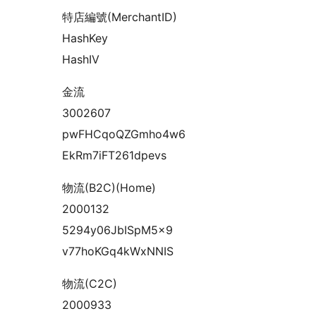
特店編號(MerchantID)
HashKey
HashIV
金流
3002607
pwFHCqoQZGmho4w6
EkRm7iFT261dpevs
物流(B2C)(Home)
2000132
5294y06JbISpM5x9
v77hoKGq4kWxNNIS
物流(C2C)
2000933