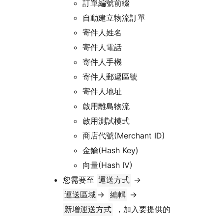
訂單編號前綴
自動建立物流訂單
寄件人姓名
寄件人電話
寄件人手機
寄件人郵遞區號
寄件人地址
啟用離島物流
啟用測試模式
商店代號(Merchant ID)
金鑰(Hash Key)
向量(Hash IV)
您需要至
->
運送方式
->
->
運送區域
編輯
，加入要提供的
新增運送方式