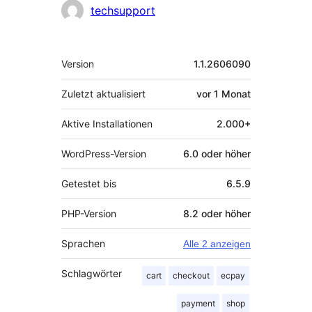
Mitwirkende
techsupport
Meta
Version
1.1.2606090
Zuletzt aktualisiert
vor
1 Monat
Aktive Installationen
2.000+
WordPress-Version
6.0 oder höher
Getestet bis
6.5.9
PHP-Version
8.2 oder höher
Sprachen
Alle 2 anzeigen
Schlagwörter
cart
checkout
ecpay
payment
shop