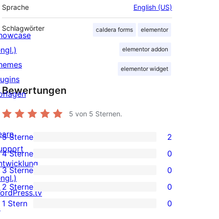
Sprache
English (US)
Schlagwörter
caldera forms
elementor
howcase
ngl.)
elementor addon
hemes
elementor widget
lugins
Bewertungen
orlagen
5
von 5 Sternen.
earn
5 Sterne
2
2 5-
upport
4 Sterne
0
Sterne-
0 4-
ntwicklung
3 Sterne
0
Rezensionen
Sterne-
0 3-
ngl.)
2 Sterne
0
Rezensionen
Sterne-
ordPress.tv
0 2-
1 Stern
0
Rezensionen
↗
Sterne-
0 1-