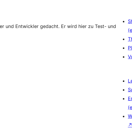
S
zer und Entwickler gedacht. Er wird hier zu Test- und
(e
T
P
V
L
S
E
(e
W