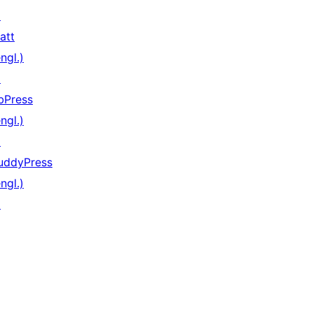
↗
att
ngl.)
↗
bPress
ngl.)
↗
uddyPress
ngl.)
↗