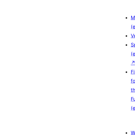
M
(e
V
S
(e
F
f
t
F
(e
W