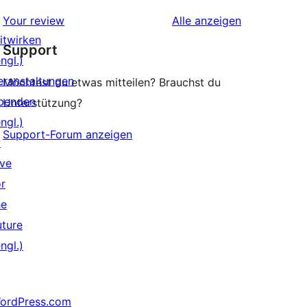
Rezensionen
Sterne-
Rezensionen
Your review
Alle
anzeigen
Rezensionen
itwirken
Support
ngl.)
eranstaltungen
Möchtest du etwas mitteilen? Brauchst du
penden
Unterstützung?
ngl.)
Support-Forum anzeigen
↗
ive
or
he
uture
ngl.)
ordPress.com