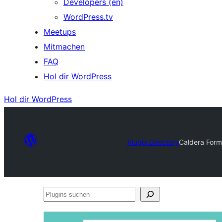
Developers (en)
WordPress.tv
Meetups
Mitmachen
FAQ
Hol dir WordPress
Hol dir WordPress
Plugin Directory
Caldera Forms
Plugins
suchen