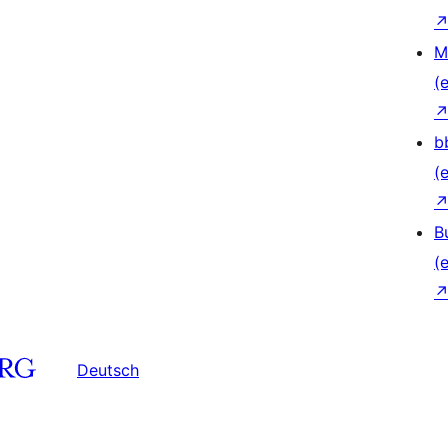
M
(e
b
(e
B
(e
Deutsch