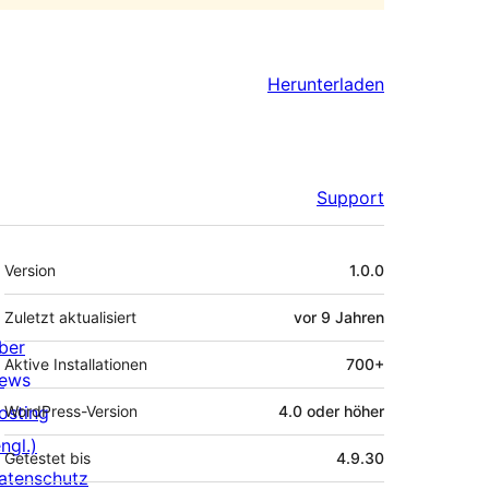
Herunterladen
Support
Meta
Version
1.0.0
Zuletzt aktualisiert
vor
9 Jahren
ber
Aktive Installationen
700+
ews
osting
WordPress-Version
4.0 oder höher
ngl.)
Getestet bis
4.9.30
atenschutz