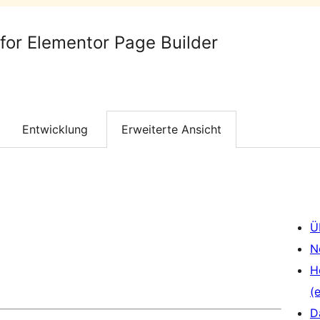
 for Elementor Page Builder
Entwicklung
Erweiterte Ansicht
Ü
N
H
(e
D