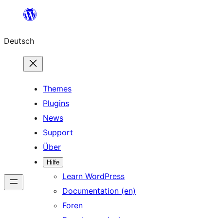
Zum
Inhalt
Deutsch
springen
Themes
Plugins
News
Support
Über
Hilfe
Learn WordPress
Documentation (en)
Foren