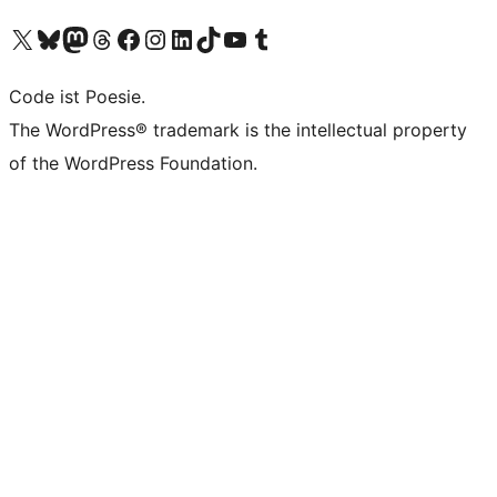
Unser X-Konto (früher Twitter) besuchen
Unser Bluesky-Konto besuchen
Unser Mastodon-Konto besuchen
Unser Threads-Konto besuchen
Unsere Facebook-Seite besuchen
Unser Instagram-Konto besuchen
Unser LinkedIn-Konto besuchen
Unser TikTok-Konto besuchen
Unseren YouTube-Kanal besuchen
Unser Tumblr-Konto besuchen
Code ist Poesie.
The WordPress® trademark is the intellectual property
of the WordPress Foundation.