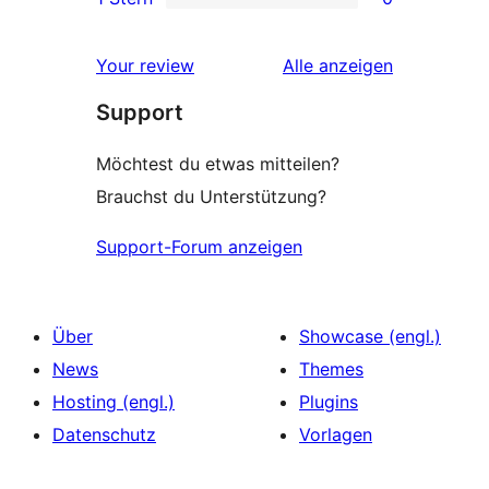
Rezensionen
Sterne-
0 1-
Rezensionen
Sterne-
Rezensionen
Your review
Alle
anzeigen
Rezensionen
Support
Möchtest du etwas mitteilen?
Brauchst du Unterstützung?
Support-Forum anzeigen
Über
Showcase (engl.)
News
Themes
Hosting (engl.)
Plugins
Datenschutz
Vorlagen