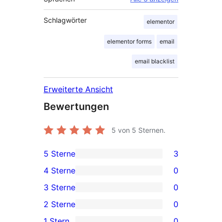
Schlagwörter
elementor
elementor forms
email
email blacklist
Erweiterte Ansicht
Bewertungen
5
von 5 Sternen.
5 Sterne
3
3 5-
4 Sterne
0
Sterne-
0 4-
3 Sterne
0
Rezensionen
Sterne-
0 3-
2 Sterne
0
Rezensionen
Sterne-
0 2-
1 Stern
0