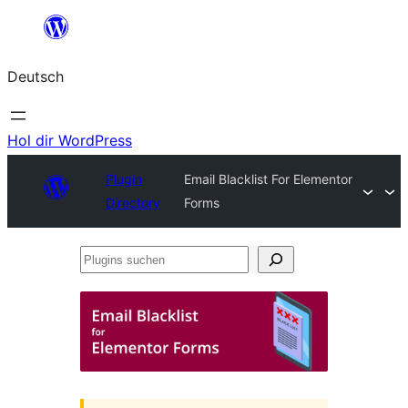
Zum
Inhalt
Deutsch
springen
Hol dir WordPress
Plugin
Email Blacklist For Elementor
Directory
Forms
Plugins
suchen