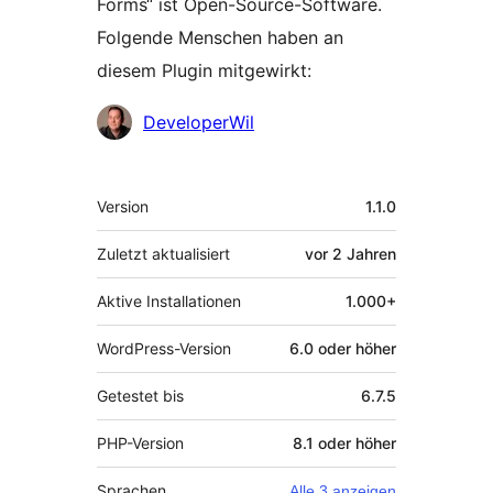
Forms“ ist Open-Source-Software.
Folgende Menschen haben an
diesem Plugin mitgewirkt:
Mitwirkende
DeveloperWil
Meta
Version
1.1.0
Zuletzt aktualisiert
vor
2 Jahren
Aktive Installationen
1.000+
WordPress-Version
6.0 oder höher
Getestet bis
6.7.5
PHP-Version
8.1 oder höher
Sprachen
Alle 3 anzeigen