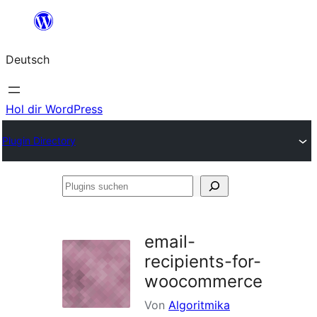
Zum
Inhalt
Deutsch
springen
Hol dir WordPress
Plugin Directory
Plugins
suchen
email-
recipients-for-
woocommerce
Von
Algoritmika