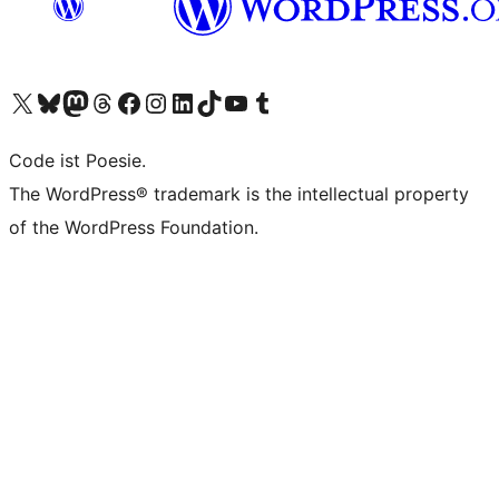
Unser X-Konto (früher Twitter) besuchen
Unser Bluesky-Konto besuchen
Unser Mastodon-Konto besuchen
Unser Threads-Konto besuchen
Unsere Facebook-Seite besuchen
Unser Instagram-Konto besuchen
Unser LinkedIn-Konto besuchen
Unser TikTok-Konto besuchen
Unseren YouTube-Kanal besuchen
Unser Tumblr-Konto besuchen
Code ist Poesie.
The WordPress® trademark is the intellectual property
of the WordPress Foundation.