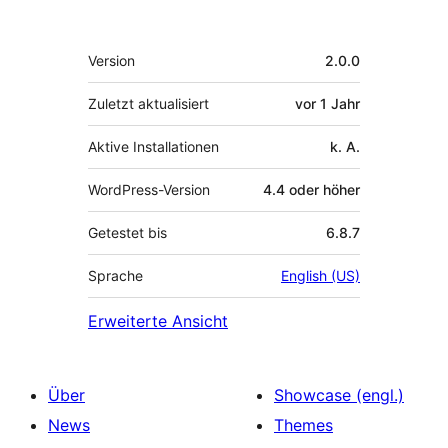
Meta
Version
2.0.0
Zuletzt aktualisiert
vor
1 Jahr
Aktive Installationen
k. A.
WordPress-Version
4.4 oder höher
Getestet bis
6.8.7
Sprache
English (US)
Erweiterte Ansicht
Über
Showcase (engl.)
News
Themes