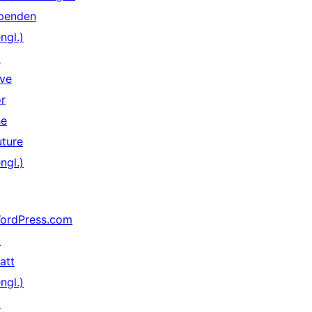
penden
ngl.)
↗
ive
or
he
uture
ngl.)
ordPress.com
↗
att
ngl.)
↗