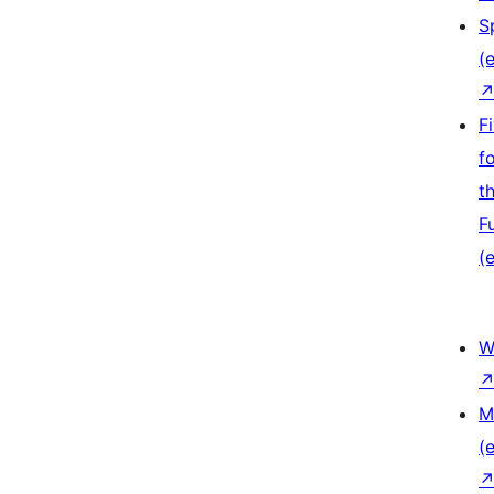
S
(e
F
f
t
F
(e
W
M
(e