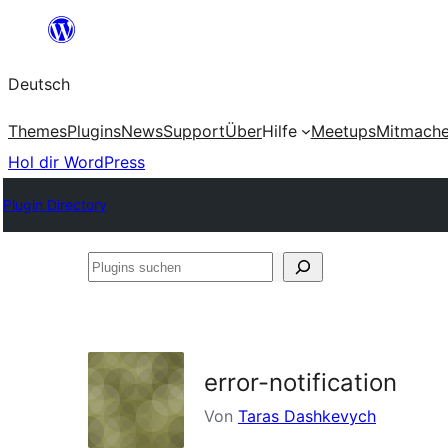
Zum
Inhalt
Deutsch
springen
Themes
Plugins
News
Support
Über
Hilfe
Meetups
Mitmach
Hol dir WordPress
Plugin Directory
Plugins
suchen
error-notification
Von
Taras Dashkevych