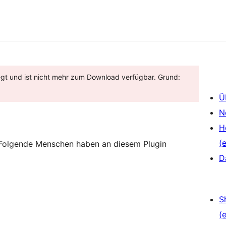
egt und ist nicht mehr zum Download verfügbar. Grund:
Ü
N
H
(e
. Folgende Menschen haben an diesem Plugin
D
S
(e