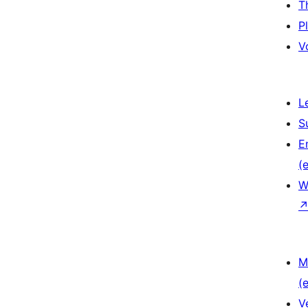
T
P
V
L
S
E
(e
W
M
(e
V