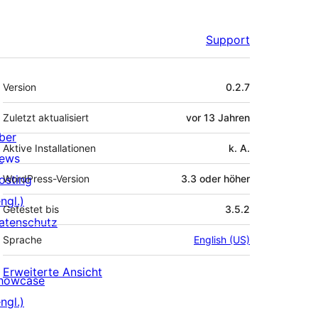
Support
Meta
Version
0.2.7
Zuletzt aktualisiert
vor
13 Jahren
ber
Aktive Installationen
k. A.
ews
osting
WordPress-Version
3.3 oder höher
ngl.)
Getestet bis
3.5.2
atenschutz
Sprache
English (US)
Erweiterte Ansicht
howcase
ngl.)