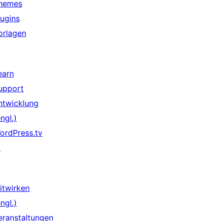
hemes
lugins
orlagen
earn
upport
ntwicklung
ngl.)
ordPress.tv
↗
itwirken
ngl.)
eranstaltungen