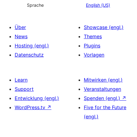
Sprache
English (US)
Über
Showcase (engl.)
News
Themes
Hosting (engl.)
Plugins
Datenschutz
Vorlagen
Learn
Mitwirken (engl.)
Support
Veranstaltungen
Entwicklung (engl.)
Spenden (engl.)
↗
WordPress.tv
↗
Five for the Future
(engl.)