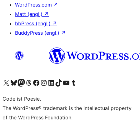
WordPress.com
↗
Matt (engl.)
↗
bbPress (engl.)
↗
BuddyPress (engl.)
↗
Unser X-Konto (früher Twitter) besuchen
Unser Bluesky-Konto besuchen
Unser Mastodon-Konto besuchen
Unser Threads-Konto besuchen
Unsere Facebook-Seite besuchen
Unser Instagram-Konto besuchen
Unser LinkedIn-Konto besuchen
Unser TikTok-Konto besuchen
Unseren YouTube-Kanal besuchen
Unser Tumblr-Konto besuchen
Code ist Poesie.
The WordPress® trademark is the intellectual property
of the WordPress Foundation.