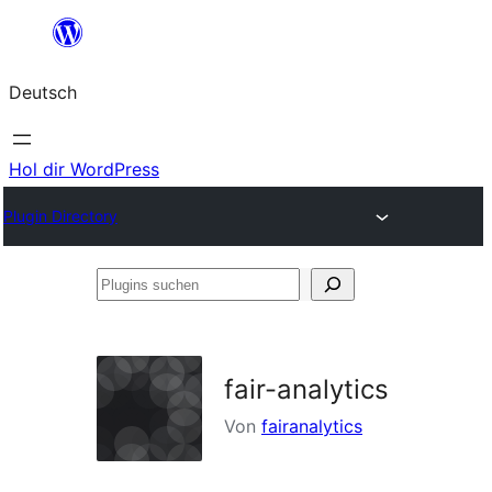
Zum
Inhalt
Deutsch
springen
Hol dir WordPress
Plugin Directory
Plugins
suchen
fair-analytics
Von
fairanalytics