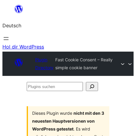
Zum
Inhalt
Deutsch
springen
Hol dir WordPress
Plugin
Fast Cookie Consent – Really
Directory
simple cookie banner
Plugins
suchen
Dieses Plugin wurde
nicht mit den 3
neuesten Hauptversionen von
WordPress getestet
. Es wird