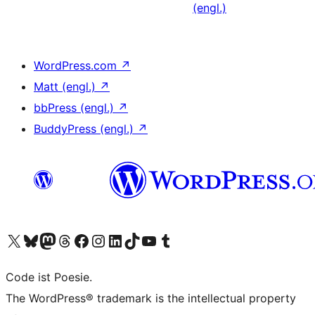
(engl.)
WordPress.com
↗
Matt (engl.)
↗
bbPress (engl.)
↗
BuddyPress (engl.)
↗
Unser X-Konto (früher Twitter) besuchen
Unser Bluesky-Konto besuchen
Unser Mastodon-Konto besuchen
Unser Threads-Konto besuchen
Unsere Facebook-Seite besuchen
Unser Instagram-Konto besuchen
Unser LinkedIn-Konto besuchen
Unser TikTok-Konto besuchen
Unseren YouTube-Kanal besuchen
Unser Tumblr-Konto besuchen
Code ist Poesie.
The WordPress® trademark is the intellectual property