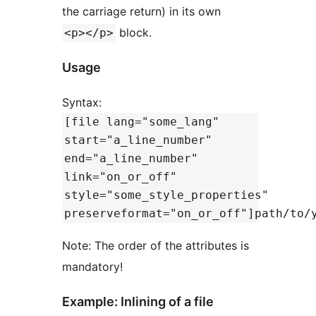
the carriage return) in its own
block.
<p></p>
Usage
Syntax:
[file lang="some_lang"
start="a_line_number"
end="a_line_number"
link="on_or_off"
style="some_style_properties"
preserveformat="on_or_off"]path/to/
Note: The order of the attributes is
mandatory!
Example: Inlining of a file