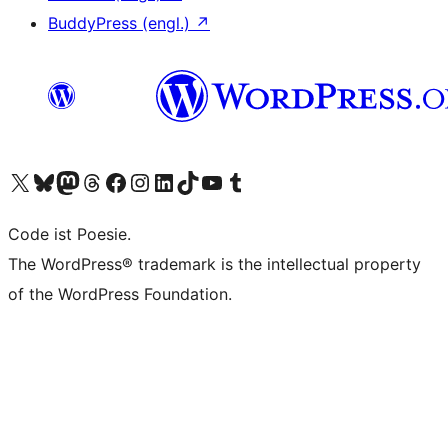
BuddyPress (engl.)
↗
Unser X-Konto (früher Twitter) besuchen
Unser Bluesky-Konto besuchen
Unser Mastodon-Konto besuchen
Unser Threads-Konto besuchen
Unsere Facebook-Seite besuchen
Unser Instagram-Konto besuchen
Unser LinkedIn-Konto besuchen
Unser TikTok-Konto besuchen
Unseren YouTube-Kanal besuchen
Unser Tumblr-Konto besuchen
Code ist Poesie.
The WordPress® trademark is the intellectual property
of the WordPress Foundation.