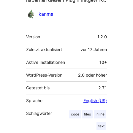
haben an diesem Plugin mitgewirkt:
Mitwirkende
kanma
Meta
Version
1.2.0
Zuletzt aktualisiert
vor
17 Jahren
Aktive Installationen
10+
WordPress-Version
2.0 oder höher
Getestet bis
2.7.1
Sprache
English (US)
Schlagwörter
code
files
inline
text