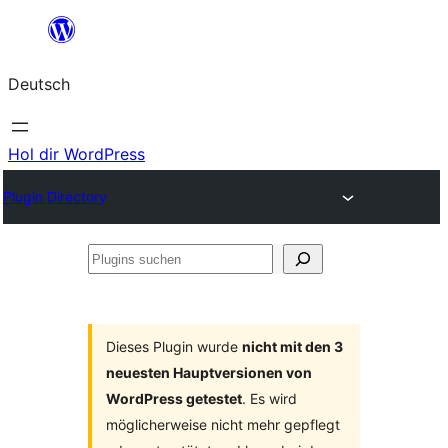
Zum
Inhalt
Deutsch
springen
Hol dir WordPress
Plugin Directory
Plugins
suchen
Dieses Plugin wurde
nicht mit den 3
neuesten Hauptversionen von
WordPress getestet
. Es wird
möglicherweise nicht mehr gepflegt