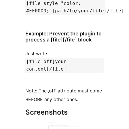
[file style="color:
#FF0000;"]path/to/your/file[/file]
.
Example: Prevent the plugin to
process a [file][/file] block
Just write
[file off]your
content[/file]
.
Note: The ‚off‘ attribute must come
BEFORE any other ones.
Screenshots