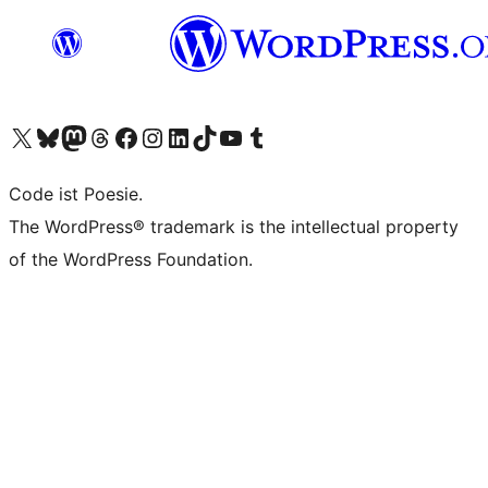
Unser X-Konto (früher Twitter) besuchen
Unser Bluesky-Konto besuchen
Unser Mastodon-Konto besuchen
Unser Threads-Konto besuchen
Unsere Facebook-Seite besuchen
Unser Instagram-Konto besuchen
Unser LinkedIn-Konto besuchen
Unser TikTok-Konto besuchen
Unseren YouTube-Kanal besuchen
Unser Tumblr-Konto besuchen
Code ist Poesie.
The WordPress® trademark is the intellectual property
of the WordPress Foundation.