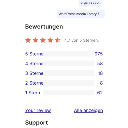
organization
WordPress media library folders
Bewertungen
4.7
von 5 Sternen.
5 Sterne
975
975 5-
4 Sterne
58
Sterne-
58 4-
3 Sterne
18
Rezensionen
Sterne-
18 3-
2 Sterne
8
Rezensionen
Sterne-
8 2-
1 Stern
62
Rezensionen
Sterne-
62 1-
Rezensionen
Sterne-
Rezensionen
Your review
Alle
anzeigen
Rezensionen
Support