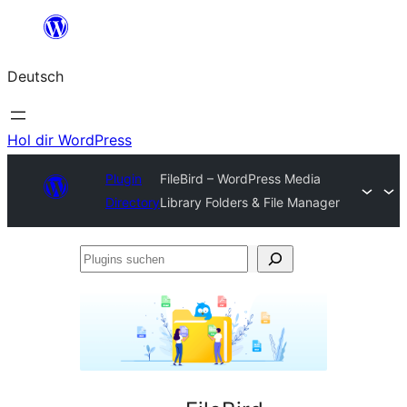
Zum
Inhalt
Deutsch
springen
Hol dir WordPress
Plugin
FileBird – WordPress Media
Directory
Library Folders & File Manager
Plugins
suchen