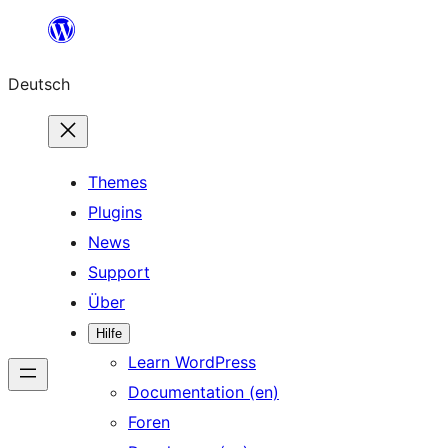
Zum
Inhalt
Deutsch
springen
Themes
Plugins
News
Support
Über
Hilfe
Learn WordPress
Documentation (en)
Foren