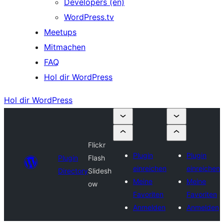
Developers (en)
WordPress.tv
Meetups
Mitmachen
FAQ
Hol dir WordPress
Hol dir WordPress
Flickr
Plugin
Plugin
Plugin
Flash
einreichen
einreichen
Directory
Slidesh
Meine
Meine
ow
Favoriten
Favoriten
Anmelden
Anmelden