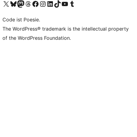
Unser X-Konto (früher Twitter) besuchen
Unser Bluesky-Konto besuchen
Unser Mastodon-Konto besuchen
Unser Threads-Konto besuchen
Unsere Facebook-Seite besuchen
Unser Instagram-Konto besuchen
Unser LinkedIn-Konto besuchen
Unser TikTok-Konto besuchen
Unseren YouTube-Kanal besuchen
Unser Tumblr-Konto besuchen
Code ist Poesie.
The WordPress® trademark is the intellectual property
of the WordPress Foundation.