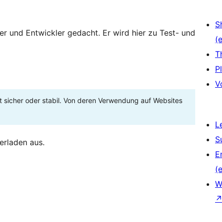
S
zer und Entwickler gedacht. Er wird hier zu Test- und
(e
T
P
V
t sicher oder stabil. Von deren Verwendung auf Websites
L
S
erladen aus.
E
(e
W