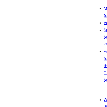
M
(e
V
S
(e
F
f
t
F
(e
W