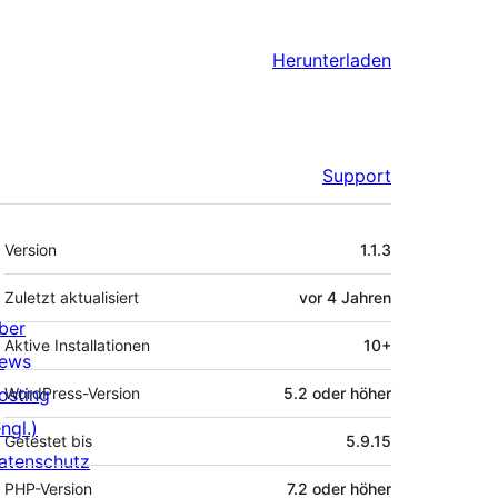
Herunterladen
Support
Meta
Version
1.1.3
Zuletzt aktualisiert
vor
4 Jahren
ber
Aktive Installationen
10+
ews
osting
WordPress-Version
5.2 oder höher
ngl.)
Getestet bis
5.9.15
atenschutz
PHP-Version
7.2 oder höher