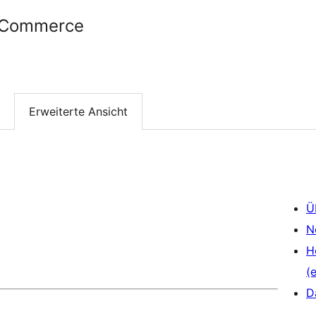
ooCommerce
Erweiterte Ansicht
Ü
N
H
(e
D