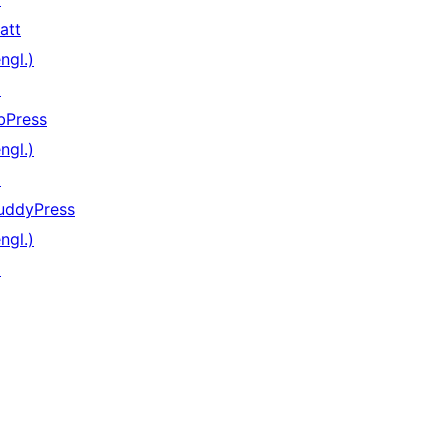
att
ngl.)
↗
bPress
ngl.)
↗
uddyPress
ngl.)
↗