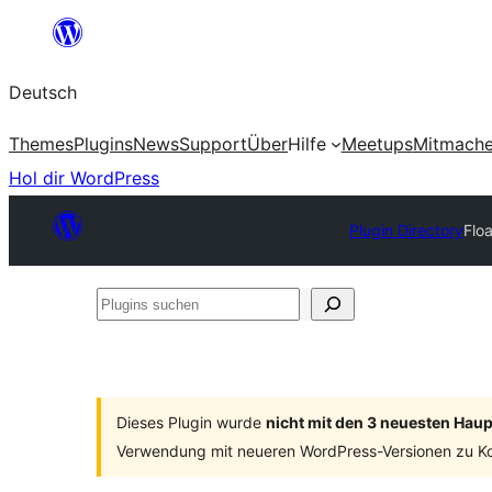
Zum
Inhalt
Deutsch
springen
Themes
Plugins
News
Support
Über
Hilfe
Meetups
Mitmach
Hol dir WordPress
Plugin Directory
Flo
Plugins
suchen
Dieses Plugin wurde
nicht mit den 3 neuesten Hau
Verwendung mit neueren WordPress-Versionen zu Ko