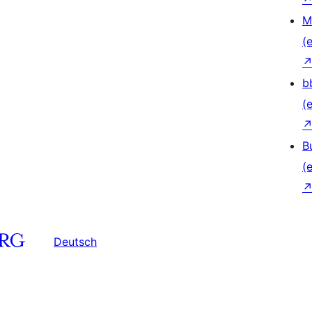
M
(e
b
(e
B
(e
Deutsch