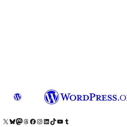
Unser X-Konto (früher Twitter) besuchen
Unser Bluesky-Konto besuchen
Unser Mastodon-Konto besuchen
Unser Threads-Konto besuchen
Unsere Facebook-Seite besuchen
Unser Instagram-Konto besuchen
Unser LinkedIn-Konto besuchen
Unser TikTok-Konto besuchen
Unseren YouTube-Kanal besuchen
Unser Tumblr-Konto besuchen