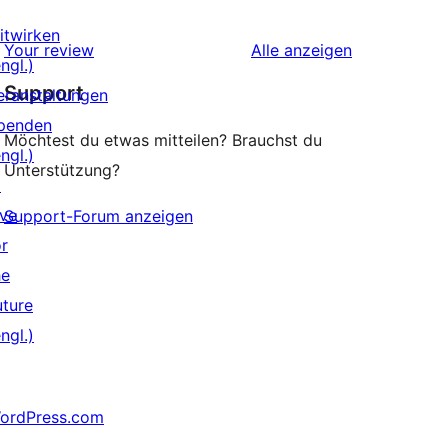
0 1-
Rezensionen
Sterne-
itwirken
Rezensionen
Your review
Alle
anzeigen
Rezensionen
ngl.)
Support
eranstaltungen
penden
Möchtest du etwas mitteilen? Brauchst du
ngl.)
Unterstützung?
↗
ive
Support-Forum anzeigen
or
he
uture
ngl.)
ordPress.com
↗